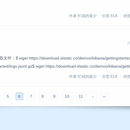
作者:忙碌的柴少
分类:ELK
浏览
2
ps://download.elastic.co/demos/kibana/gettingstarted/a
arted/logs.jsonl.gz$ wget https://download.elastic.co/demos/kibana/gett
作者:忙碌的柴少
分类:ELK
浏览
5
6
7
8
9
10
11
›
››