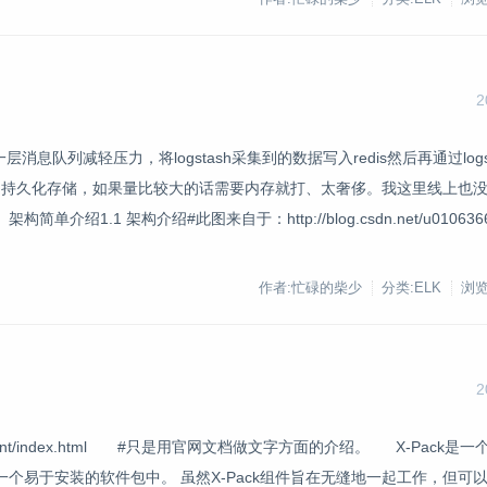
2
列减轻压力，将logstash采集到的数据写入redis然后再通过logstas
而且是持久化存储，如果量比较大的话需要内存就打、太奢侈。我这里线上也
架构介绍#此图来自于：http://blog.csdn.net/u010636606/ar
作者:忙碌的柴少
分类:ELK
浏览
2
ack/current/index.html #只是用官网文档做文字方面的介绍。 X-Pack是一个Ela
个易于安装的软件包中。 虽然X-Pack组件旨在无缝地一起工作，但可