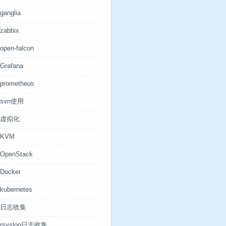
ganglia
zabbix
open-falcon
Grafana
prometheus
svn使用
虚拟化
KVM
OpenStack
Docker
kubernetes
日志收集
rsyslog日志收集