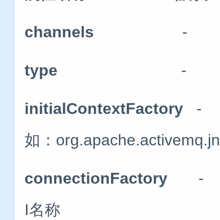
channels
-
type
-
initialContextFactory
- I
如：org.apache.activemq.jnd
connectionFactory
I名称