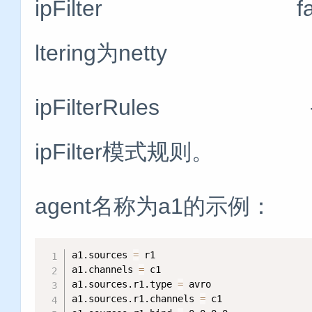
ipFilter false
ltering为netty
ipFilterRules
ipFilter模式规则。
agent名称为a1的示例：
a1.sources 
=
 r1

a1.channels 
=
 c1

a1.sources.r1.type 
=
 avro

a1.sources.r1.channels 
=
 c1
