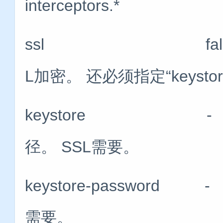
interceptors.*
ssl false 将
L加密。 还必须指定“keystore”
keystore - 
径。 SSL需要。
keystore-passwor
需要。