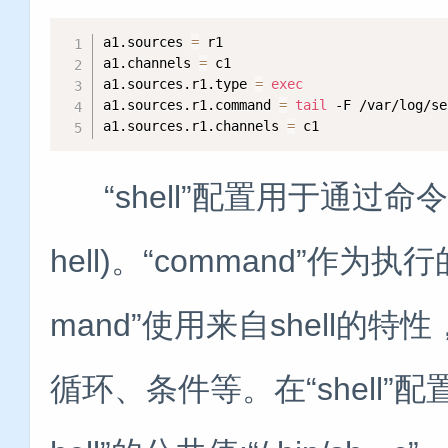
a1.sources 
=
 r1

a1.channels 
=
 c1

a1.sources.r1.type 
=
exec
a1.sources.r1.command 
=
tail
 -F /var/log/se
a1.sources.r1.channels 
=
 c1
“shell”配置用于通过命令sh
hell)。“command”作为执
mand”使用来自shell
循环、条件等。在“shell”