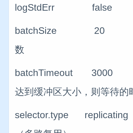
logStdErr false
batchSize 20
数
batchTimeout 3
达到缓冲区大小，则等待的
selector.type replicating 