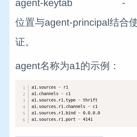
agent-keytab - T
位置与agent-principal
证。
agent名称为a1的示例：
a1.sources 
=
 r1

a1.channels 
=
 c1

a1.sources.r1.type 
=
 thrift

a1.sources.r1.channels 
=
 c1

a1.sources.r1.bind 
=
 0.0.0.0

a1.sources.r1.port 
=
 4141