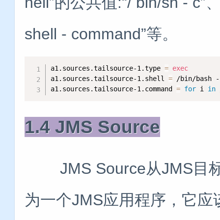
hell”的公共值:“/ bin/sh - c”、
shell - command”等。
a1.sources.tailsource-1.type 
=
exec
a1.sources.tailsource-1.shell 
=
 /bin/bash -c
a1.sources.tailsource-1.command 
=
for
 i 
in
 
1.4 JMS Source
JMS Source从JMS
为一个JMS应用程序，它应