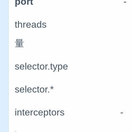
port
-
threads 
量
selector.type
selector.*
interceptors