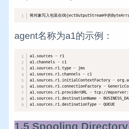
将对象写入包装在ObjectOutputStream中的ByteAr
agent名称为a1的示例：
a1.sources 
=
 r1

a1.channels 
=
 c1

a1.sources.r1.type 
=
 jms

a1.sources.r1.channels 
=
 c1

a1.sources.r1.initialContextFactory 
=
 org.a
a1.sources.r1.connectionFactory 
=
 GenericCo
a1.sources.r1.providerURL 
=
 tcp://mqserver:
a1.sources.r1.destinationName 
=
 BUSINESS_DA
a1.sources.r1.destinationType 
=
 QUEUE
1.5 Spooling Director