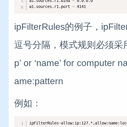
a1.sources.r1.bind 
=
 0.0.0.0

a1.sources.r1.port 
=
 4141
ipFilterRules的例子，ipFilt
逗号分隔，模式规则必须采用这种格式：
p’ or ‘name’ for computer n
ame:pattern
例如：
ipFilterRules
=
allow:ip:127.*,allow:name:loc