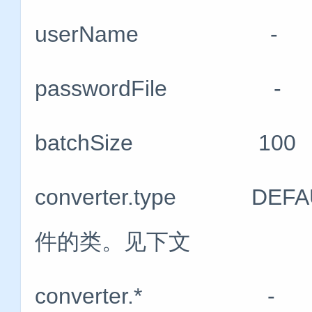
userName -
passwordFile
batchSize 1
converter.type DE
件的类。见下文
converter.*