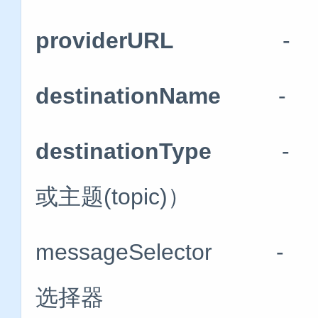
providerURL
- JM
destinationName
- 
destinationType
- 目
或主题(topic)）
messageSelect
选择器