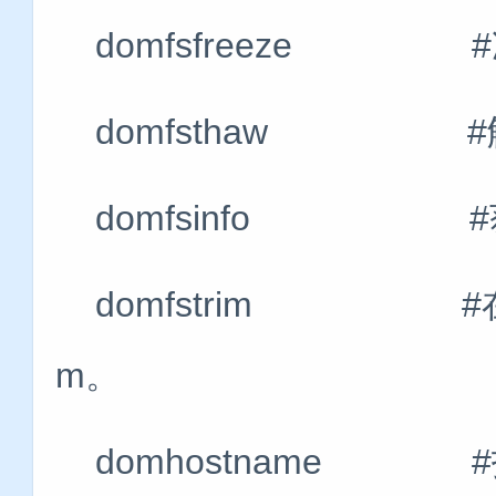
domfsfreeze 
domfsthaw #
domfsinfo #
domfstrim #在域
m。
domhostname 