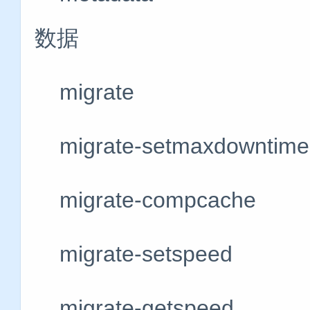
数据
migrate #
migrate-setmaxdo
migrate-compca
migrate-setspe
migrate-getspe