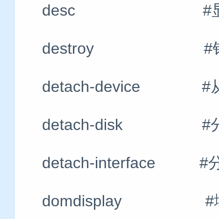
desc #显示或
destroy #销
detach-device 
detach-disk #
detach-interface
domdisplay #域