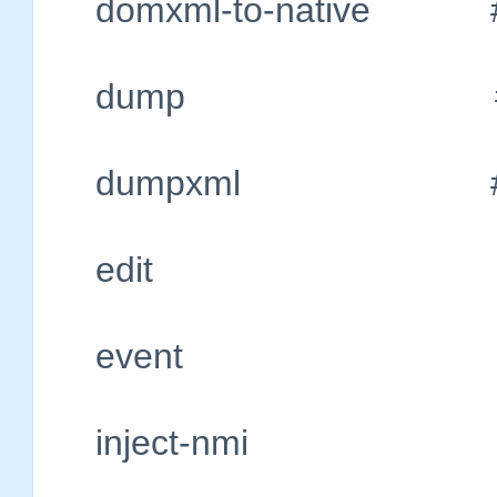
domxml-to-nativ
dump #将域的
dumpxml #X
edit #编辑
event #
inject-nmi #