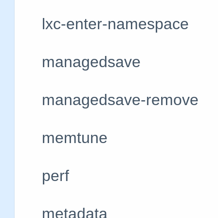
lxc-enter-namesp
managedsave
managedsave-rem
memtune #
perf #获取或
metadata #显