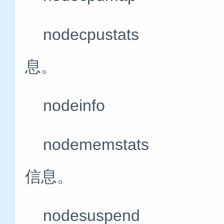
nodecpustat
息。
nodeinfo
nodememsta
信息。
nodesuspen