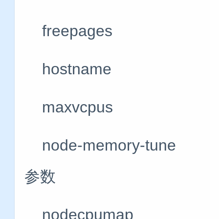
freepages
hostname
maxvcpus 
node-memory-
参数
nodecpumap