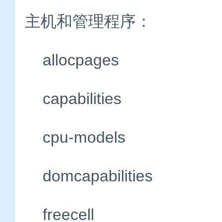
主机和管理程序：
allocpage
capabiliti
cpu-model
domcapabilit
freecell 