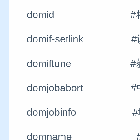
domid #将域名或
domif-setlink
domiftune #获
domjobabort #
domjobinfo #
domname #将域