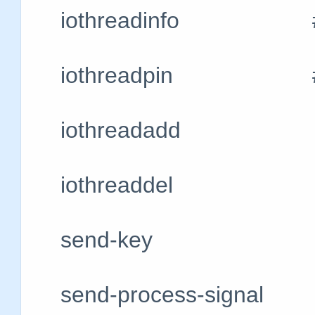
iothreadinfo 
iothreadpin #
iothreadadd 
iothreaddel 
send-key #
send-process-sig