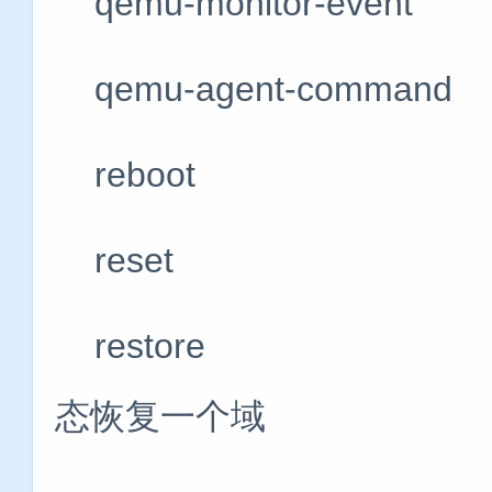
qemu-monitor-eve
qemu-agent-comma
reboot #
reset 
restore #
态恢复一个域