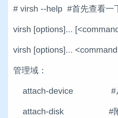
# virsh --help #首先查
virsh [options]... [<comman
virsh [options]... <command>
管理域：
attach-device 
attach-disk #