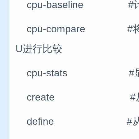
cpu-baseline #
cpu-compare #将
U进行比较
cpu-stats #显
create #从X
define #从XM