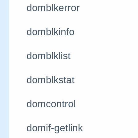
domblkerro
domblkinfo
domblklist
domblkstat
domcontrol
domif-getlin