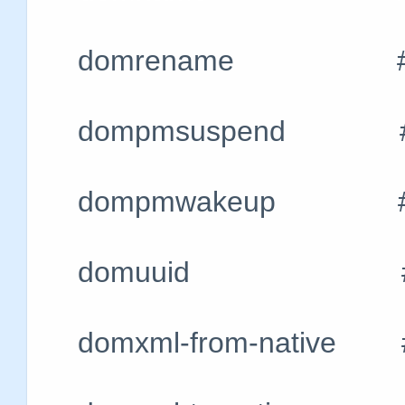
domrename #
dompmsuspend 
dompmwakeup 
domuuid #将域
domxml-from-nati