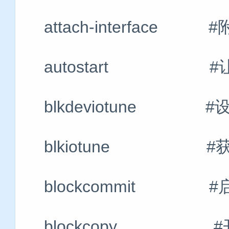
attach-interface
autostart #
blkdeviotune #设
blkiotune #获取
blockcommit #
blockcopy #