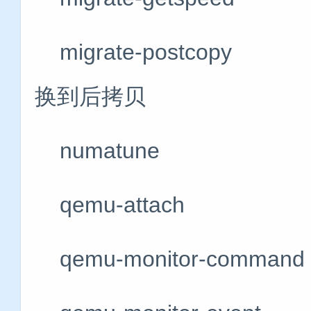
migrate-postco
换到后拷贝
numatune #获
qemu-attach 
qemu-monitor-comm