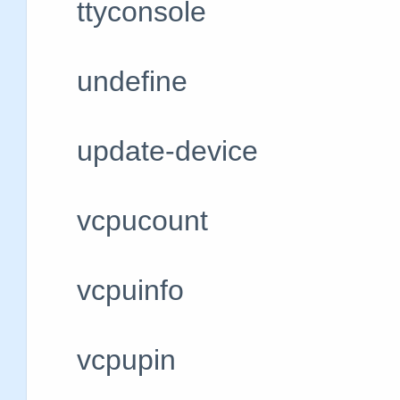
ttyconsole
undefine
update-devic
vcpucount 
vcpuinfo #
vcpupin #控