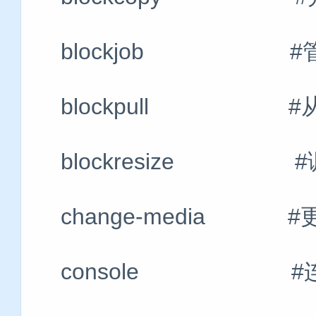
blockjob #管
blockpull #从
blockresize 
change-media 
console #连