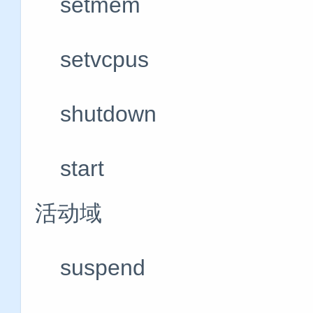
setmem 
setvcpus 
shutdown
start #
活动域
suspend