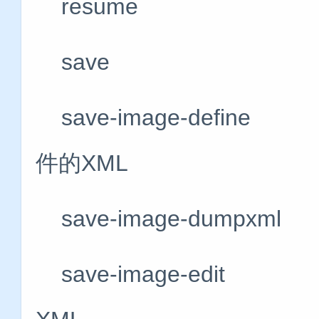
resume 
save #将
save-image-def
件的XML
save-image-dump
save-image-ed