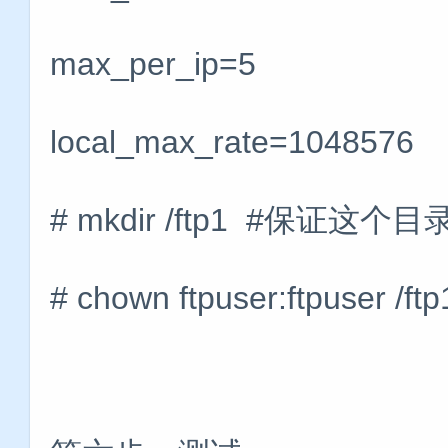
max_per_ip=5
local_max_rate=1048576
# mkdir /ftp1 #保证这个
# chown ftpuser:ftpuser /