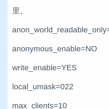
里。
anon_world_readable_only
anonymous_enable=NO
write_enable=YES
local_umask=022
max_clients=10