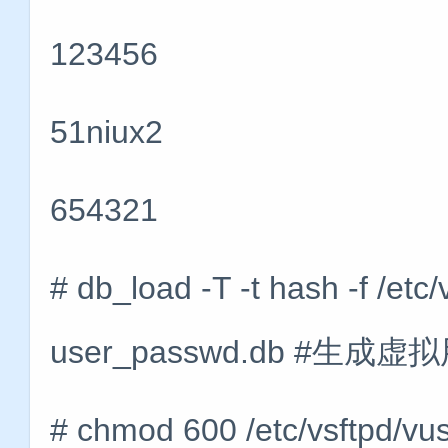
123456
51niux2
654321
# db_load -T -t hash -f /etc
user_passwd.db #生
# chmod 600 /etc/vsftp