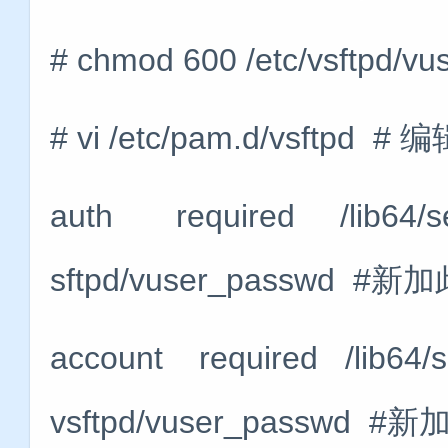
# chmod 600 /etc/vsftpd/v
# vi /etc/pam.d/vsf
auth required /lib64/sec
sftpd/vuser_passwd #新
account required /lib64/s
vsftpd/vuser_passwd #