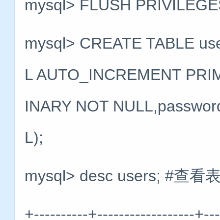
mysql> FLUSH PRIVILE
mysql> CREATE TABLE use
L AUTO_INCREMENT PRIM
INARY NOT NULL,passwor
L);
mysql> desc users; #查
+----------+------------------+--