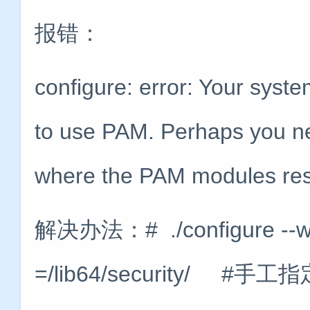
报错：
configure: error: Your syst
to use PAM. Perhaps you nee
where the PAM modules res
解决办法：# ./configure --wit
=/lib64/security/ #手