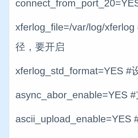
connect_from_port_2
xferlog_file=/var/log/
径，要开启
xferlog_std_format=Y
async_abor_enable=Y
ascii_upload_enable=