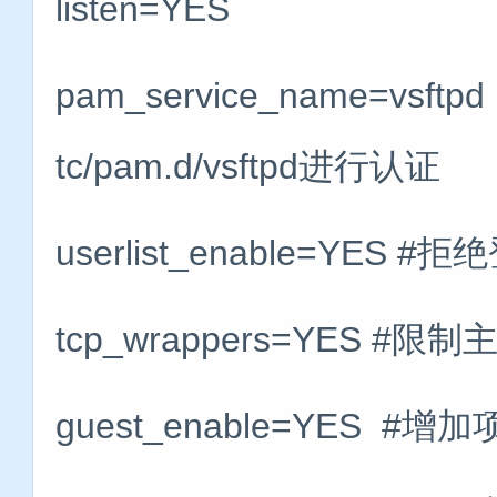
listen=YES
pam_service_name=vs
tc/pam.d/vsftpd进行认证
userlist_enable=YE
tcp_wrappers=YES #限
guest_enable=YES