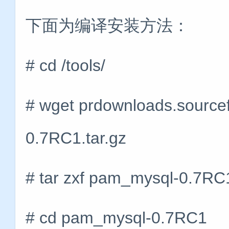
下面为编译安装方法：
# cd /tools/
# wget prdownloads.source
0.7RC1.tar.gz
# tar zxf pam_mysql-0.7RC
# cd pam_mysql-0.7RC1