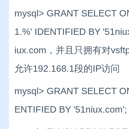
mysql> GRANT SELECT ON v
1.%' IDENTIFIED BY '51
iux.com，并且只拥有对v
允许192.168.1段的IP访问
mysql> GRANT SELECT ON v
ENTIFIED BY '51niux.