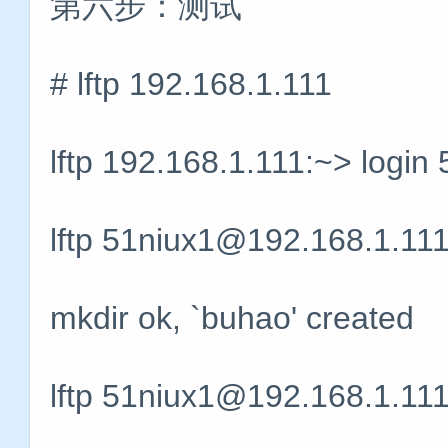
第六步：测试
# lftp 192.168.1.111
lftp 192.168.1.111:~> login
lftp 51niux1@192.168.1.11
mkdir ok, `buhao' created
lftp 51niux1@192.168.1.111:/