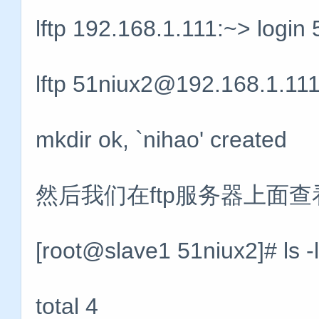
lftp 192.168.1.111:~> login
lftp 51niux2@192.168.1.111
mkdir ok, `nihao' created
然后我们在ftp服务器上面
[root@slave1 51niux2
total 4