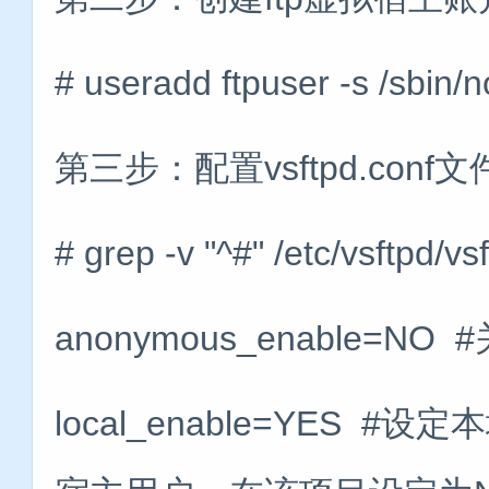
# useradd ftpuser -s /sbin/n
第三步：配置vsftpd.conf文
# grep -v "^#" /etc/vs
anonymous_enable=N
local_enable=YES