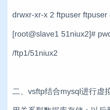
drwxr-xr-x 2 ftpuser ftpuse
[root@slave1 51niux2]#
/ftp1/51niux2
二、vsftp结合mysql进行