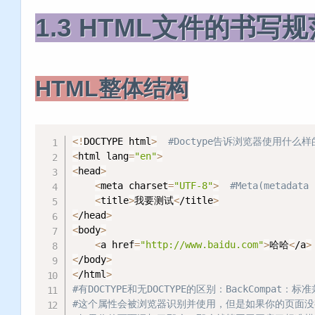
1.3 HTML文件的书写规
HTML整体结构
<
!
DOCTYPE html
>
#Doctype告诉浏览器使用什么样的
<
html lang
=
"en"
>
<
head
>
<
meta charset
=
"UTF-8"
>
#Meta(meta
<
title
>
我要测试
<
/title
>
<
/head
>
<
body
>
<
a href
=
"http://www.baidu.com"
>
哈哈
<
/a
>
<
/body
>
<
/html
>
#有DOCTYPE和无DOCTYPE的区别：BackCompat：
#这个属性会被浏览器识别并使用，但是如果你的页面没有DO