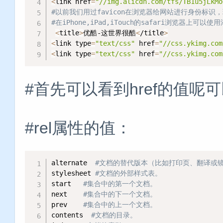
<
link href
=
"//img.alicdn.com/tfs/TB1u5jLkMo
#以前我们用过favicon在浏览器给网站进行身份标识，
#在iPhone,iPad,iTouch的safari浏览器上可
<
title
>
优酷-这世界很酷
<
/title
>
<
link type
=
"text/css"
 href
=
"//css.ykimg.com
<
link type
=
"text/css"
 href
=
"//css.ykimg.com
#首先可以看到href的值呢
#rel属性的值：
alternate  
#文档的替代版本（比如打印页、翻译或镜
stylesheet 
#文档的外部样式表。    
start   
#集合中的第一个文档。    
next    
#集合中的下一个文档。    
prev    
#集合中的上一个文档。    
contents  
#文档的目录。    