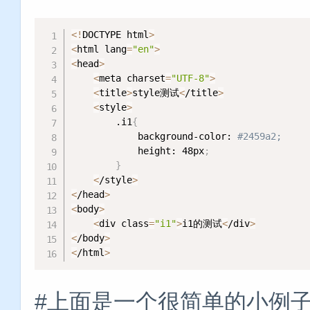
<
!
DOCTYPE html
>
<
html lang
=
"en"
>
<
head
>
<
meta charset
=
"UTF-8"
>
<
title
>
style测试
<
/title
>
<
style
>
        .i1
{
            background-color: 
#2459a2;
            height: 48px
;
}
<
/style
>
<
/head
>
<
body
>
<
div class
=
"i1"
>
i1的测试
<
/div
>
<
/body
>
<
/html
>
#上面是一个很简单的小例子，