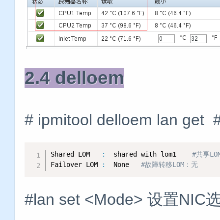
2.4 delloem
# ipmitool delloem lan 
Shared LOM   
:
  shared with lom1    
#共享LO
Failover LOM 
:
  None   
#故障转移LOM：无
#lan set <Mode> 设置NI