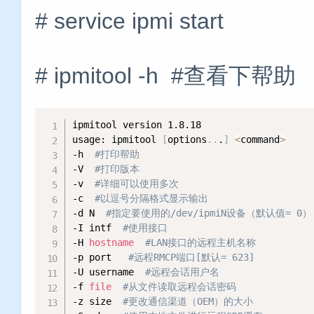
# service ipmi start
# ipmitool -h #查看下帮助
ipmitool version 1.8.18

usage: ipmitool 
[
options
..
.
]
<
command
>
-h  
#打印帮助
-V  
#打印版本
-v  
#详细可以使用多次
-c  
#以逗号分隔格式显示输出
-d N  
#指定要使用的/dev/ipmiN设备（默认值= 0）
-I intf  
#使用接口
-H 
hostname
#LAN接口的远程主机名称
-p port   
#远程RMCP端口[默认= 623]
-U username  
#远程会话用户名
-f 
file
#从文件读取远程会话密码
-z size  
#更改通信渠道（OEM）的大小