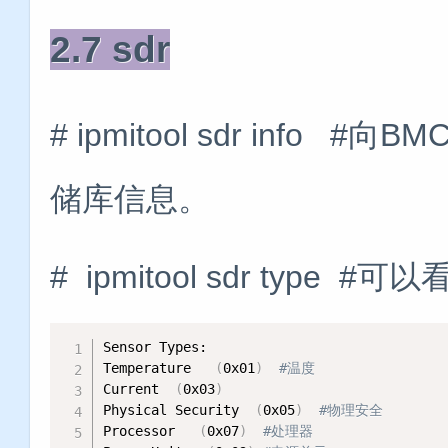
2.7 sdr
# ipmitool sdr inf
储库信息。
# ipmitool sdr type 
Sensor Types:

Temperature   
(
0x01
)
#温度
Current  
(
0x03
)
Physical Security  
(
0x05
)
#物理安全
Processor   
(
0x07
)
#处理器