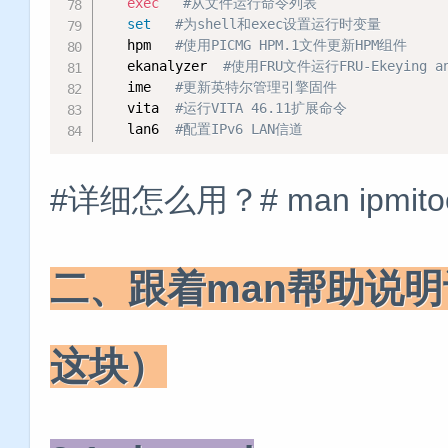
exec
#从文件运行命令列表
set
#为shell和exec设置运行时变量
   hpm   
#使用PICMG HPM.1文件更新HPM组件
   ekanalyzer  
#使用FRU文件运行FRU-Ekeying an
   ime   
#更新英特尔管理引擎固件
   vita  
#运行VITA 46.11扩展命令
   lan6  
#配置IPv6 LAN信道
#详细怎么用？# man ipmito
二、跟着man帮助说明
这块）