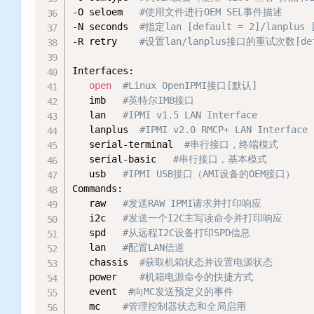
-O seloem   
#使用文件进行OEM SEL事件描述
-N seconds  
#指定lan [default = 2]/lanplu
-R retry    
#设置lan/lanplus接口的重试次数[def
Interfaces:

open
#Linux OpenIPMI接口[默认]
   imb   
#英特尔IMB接口
   lan   
#IPMI v1.5 LAN Interface 
   lanplus  
#IPMI v2.0 RMCP+ LAN Interface 
   serial-terminal  
#串行接口，终端模式
   serial-basic   
#串行接口，基本模式
   usb   
#IPMI USB接口（AMI设备的OEM接口）
Commands:   

   raw   
#发送RAW IPMI请求并打印响应
   i2c   
#发送一个I2C主写读命令并打印响应
   spd   
#从远程I2C设备打印SPD信息
   lan   
#配置LAN信道
   chassis  
#获取机箱状态并设置电源状态
   power    
#机箱电源命令的快捷方式
   event  
#向MC发送预定义的事件
   mc    
#管理控制器状态和全局启用