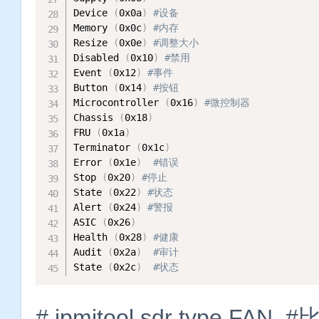
Device 
(
0x0a
)
#设备
Memory 
(
0x0c
)
#内存
Resize 
(
0x0e
)
#调整大小
Disabled 
(
0x10
)
#禁用
Event 
(
0x12
)
#事件
Button 
(
0x14
)
#按钮
Microcontroller 
(
0x16
)
#微控制器
Chassis 
(
0x18
)
FRU 
(
0x1a
)
Terminator 
(
0x1c
)
Error 
(
0x1e
)
#错误
Stop 
(
0x20
)
#停止
State 
(
0x22
)
#状态
Alert 
(
0x24
)
#警报
ASIC 
(
0x26
)
Health 
(
0x28
)
#健康
Audit 
(
0x2a
)
#审计
State 
(
0x2c
)
#状态
# ipmitool sdr typ