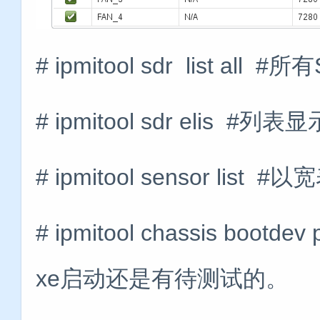
# ipmitool sdr list 
# ipmitool sdr elis #列
# ipmitool sensor l
# ipmitool chassis b
xe启动还是有待测试的。