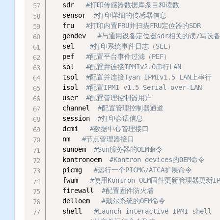
   sdr   
#打印传感器数据库条目和读数
   sensor  
#打印详细的传感器信息
   fru   
#打印内置FRU并扫描FRU定位器的SDR
   gendev   
#与通用设备定位器sdr相关的读/写设
   sel    
#打印系统事件日志（SEL）
   pef   
#配置平台事件过滤（PEF）
   sol   
#配置并连接IPMIv2.0串行LAN
   tsol  
#配置并连接Tyan IPMIv1.5 LAN上串行
   isol  
#配置IPMI v1.5 Serial-over-LAN
   user  
#配置管理控制器用户
   channel  
#配置管理控制器通道
   session  
#打印会话信息
   dcmi   
#数据中心管理接口
   nm   
#节点管理器接口
   sunoem  
#Sun服务器的OEM命令
   kontronoem  
#Kontron devices的OEM命令
   picmg   
#运行一个PICMG/ATCA扩展命令
   fwum   
#使用Kontron OEM固件更新管理器更新IP
   firewall  
#配置固件防火墙
   delloem   
#戴尔系统的OEM命令
   shell   
#Launch interactive IPMI shell