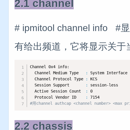
2.1 channel
# ipmitool channel 
有给出频道，它将显示关于
Channel 0x4 info:

  Channel Medium Type   
:
 System Interface

  Channel Protocol Type 
:
 KCS

  Session Support       
:
 session-less

  Active Session Count  
:
 0

  Protocol Vendor ID    
:
#用channel authcap <channel number
2.2 chassis