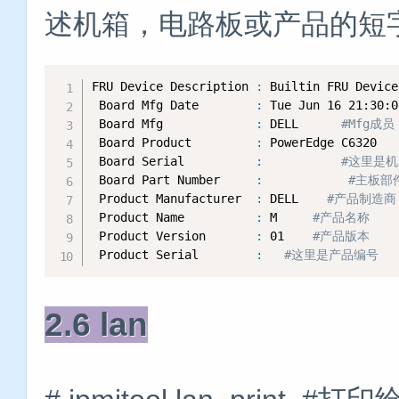
述机箱，电路板或产品的短
FRU Device Description 
:
 Builtin FRU Device
 Board Mfg Date        
:
 Tue Jun 16 21:30:0
 Board Mfg             
:
 DELL      
#Mfg成员
 Board Product         
:
 PowerEdge C6320   
 Board Serial          
:
#这里是
 Board Part Number     
:
#主板部
 Product Manufacturer  
:
 DELL    
#产品制造商
 Product Name          
:
 M     
#产品名称
 Product Version       
:
 01    
#产品版本
 Product Serial        
:
#这里是产品编号
2.6 lan