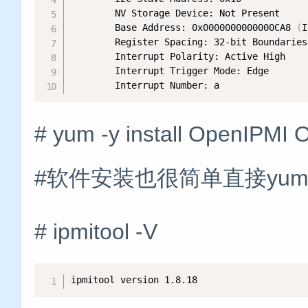
        NV Storage Device: Not Present

        Base Address: 0x0000000000000CA8 
(
I
        Register Spacing: 32-bit Boundaries

        Interrupt Polarity: Active High

        Interrupt Trigger Mode: Edge

        Interrupt Number: a
# yum -y install OpenIPMI
#软件安装也很简单直接yu
# ipmitool -V
ipmitool version 1.8.18