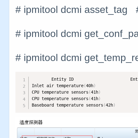
# ipmitool dcmi asset
# ipmitool dcmi get_c
# ipmitool dcmi get_
        Entity ID                       Ent
Inlet air temperature
(
40h
)
                 
CPU temperature sensors
(
41h
)
               
CPU temperature sensors
(
41h
)
               
Baseboard temperature sensors
(
42h
)
         