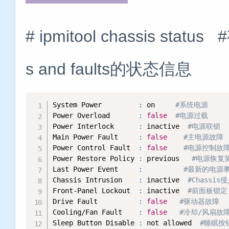
# ipmitool chassis status 
s and faults的状态信息
System Power         
:
 on     
#系统电源
Power Overload       
:
false
#电源过载
Power Interlock      
:
 inactive  
#电源联锁  
Main Power Fault     
:
false
#主电源故障
Power Control Fault  
:
false
#电源控制故
Power Restore Policy 
:
 previous   
#电源恢复
Last Power Event     
:
#最新的电源
Chassis Intrusion    
:
 inactive  
#Chassis
Front-Panel Lockout  
:
 inactive  
#前面板锁定
Drive Fault          
:
false
#驱动器故障
Cooling/Fan Fault    
:
false
#冷却/风扇故
Sleep Button Disable 
:
 not allowed  
#睡眠按