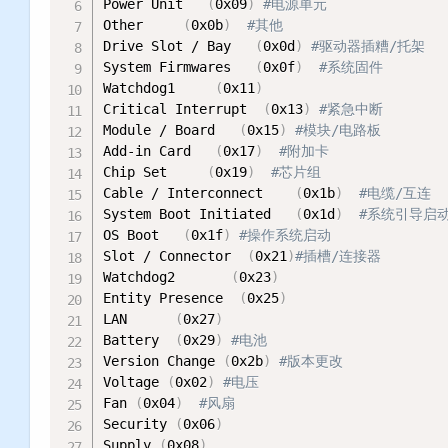
Power Unit   
(
0x09
)
#电源单元
Other     
(
0x0b
)
#其他
Drive Slot / Bay   
(
0x0d
)
#驱动器插糟/托架
System Firmwares   
(
0x0f
)
#系统固件
Watchdog1     
(
0x11
)
Critical Interrupt  
(
0x13
)
#紧急中断
Module / Board   
(
0x15
)
#模块/电路板
Add-in Card   
(
0x17
)
#附加卡
Chip Set     
(
0x19
)
#芯片组
Cable / Interconnect    
(
0x1b
)
#电缆/互连
System Boot Initiated   
(
0x1d
)
#系统引导启
OS Boot   
(
0x1f
)
#操作系统启动  
Slot / Connector  
(
0x21
)
#插槽/连接器
Watchdog2       
(
0x23
)
Entity Presence  
(
0x25
)
LAN      
(
0x27
)
Battery  
(
0x29
)
#电池 
Version Change 
(
0x2b
)
#版本更改 
Voltage 
(
0x02
)
#电压
Fan 
(
0x04
)
#风扇
Security 
(
0x06
)
Supply 
(
0x08
)