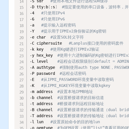
-S sdr   
#使用本地文件进行远程SDR缓存
-D tty:b
[
:s
]
#指定要使用的串口设备，波特率，
-4   
#只使用IPv4
-6   
#只使用IPv6
-a   
#提示输入远程密码
-Y   
#提示用于IPMIv2身份验证的Kg密钥
-e char  
#设置SOL转义字符
-C ciphersuite   
#Lanplus接口使用的密码套件
-k key   
#使用Kg键进行IPMIv2验证
-y hex_key  
#使用十六进制编码的Kg密钥进行IPMI
-L level    
#远程会话权限级别[default = ADMI
-A authtype  
#强制使用auth type NONE，PASSWO
-P password  
#远程会话密码
-E   
#从IPMI_PASSWORD环境变量中读取密码
-K   
#从IPMI_KGKEY环境变量中读取kgkey
-m address  
#设置本地IPMB地址
-b channel  
#设置桥接请求的目标信道
-t address  
#桥接请求到远程目标地址
-B channel  
#设置桥接请求的传输通道（dual brid
-T address  
#设置桥接请求的传输地址（dual brid
-l lun   
#设置原始命令的目的地lun
-o oemtype  
#为OEM设置（使用“list”查看可用的O