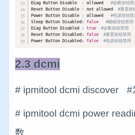
Diag Button Disable  
:
 allowed   
#诊断按钮禁
Reset Button Disable 
:
 not allowed  
#重置按
Power Button Disable 
:
 allowed   
#电源按钮禁
Sleep Button Disabled: 
false
#睡眠按钮禁用
Diag Button Disabled 
:
true
#诊断按钮禁用
Reset Button Disabled: 
false
#重置按钮禁用
Power Button Disabled: 
false
#电源按钮禁用
2.3 dcmi
# ipmitool dcmi disc
# ipmitool dcmi powe
数。