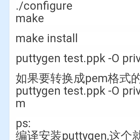
./configure
make
make install
puttygen test.ppk -O pri
如果要转换成pem格式的
puttygen test.ppk -O pri
m
ps:
编译安装puttygen,这