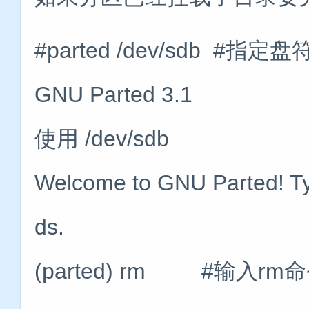
#parted /dev/sdb #指定盘
GNU Parted 3.1
使用 /dev/sdb
Welcome to GNU Parted! Typ
ds.
(parted) rm #输入rm