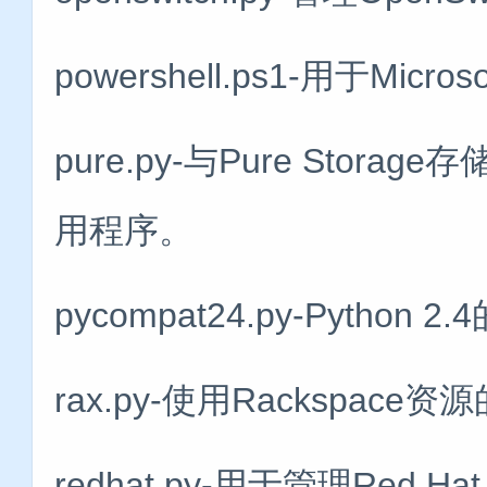
powershell.ps1-用于Mic
pure.py-与Pure Sto
用程序。
pycompat24.py-Pytho
rax.py-使用Rackspa
redhat.py-用于管理Red 