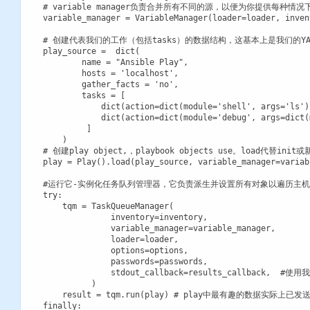
# variable manager负责合并所有不同的源，以便为你提供每种情
variable_manager = VariableManager(loader=loader, inven
# 创建代表我们的工作（包括tasks）的数据结构，这基本上是我们的YA
play_source =  dict(

        name = "Ansible Play",

        hosts = 'localhost',

        gather_facts = 'no',

        tasks = [

            dict(action=dict(module='shell', args='ls')
            dict(action=dict(module='debug', args=dict(
         ]

    )

# 创建play object,，playbook objects use。load代替
play = Play().load(play_source, variable_manager=variab
#运行它-实例化任务队列管理器，它负责派生并设置所有对象以遍历主机列表和
try:

    tqm = TaskQueueManager(

              inventory=inventory,

              variable_manager=variable_manager,

              loader=loader,

              options=options,

              passwords=passwords,

              stdout_callback=results_callback
          )

    result = tqm.run(play) # play中最有趣的数据实际上已
finally:
