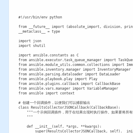
#!/usr/bin/env python

from __future__ import (absolute_import, division, prin
__metaclass__ = type

import json

import shutil

import ansible.constants as C

from ansible.executor.task_queue_manager import TaskQueu
from ansible.module_utils.common.collections import Imm
from ansible.inventory.manager import InventoryManager

from ansible.parsing.dataloader import DataLoader

from ansible.playbook.play import Play

from ansible.plugins.callback import CallbackBase

from ansible.vars.manager import VariableManager

from ansible import context

# 创建一个回调插件，以便我们可以捕获输出

class ResultsCollectorJSONCallback(CallbackBase):

    """一个示例回调插件，用于在结果出现时执行操作。如果要将所
    """

    def __init__(self, *args, **kwargs):

        super(ResultsCollectorJSONCallback, self).__ini