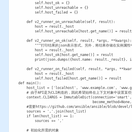
        self.host_ok = {}

        self.host_unreachable = {}

        self.host_failed = {}

    def v2_runner_on_unreachable(self, result):

        host = result._host

        self.host_unreachable[host.get_name()] = result

    def v2_runner_on_ok(self, result, *args, **kwargs):

        """打印结果的json表示形式。另外，将结果存储在实例属性
        host = result._host

        self.host_ok[host.get_name()] = result

        print(json.dumps({host.name: result._result}, in
    def v2_runner_on_failed(self, result, *args, **kwarg
        host = result._host

        self.host_failed[host.get_name()] = result

def main():

    host_list = ['localhost', 'www.example.com', 'www.g
    # 由于API是为CLI构造的，因此希望始终在上下文对象中设置某些
    context.CLIARGS = ImmutableDict(connection='smart',
                                    become_method=None,
    #需要https://github.com/ansible/ansible/blob/devel/l
    sources = ','.join(host_list)

    if len(host_list) == 1:

        sources += ','

    # 初始化所需的对象
