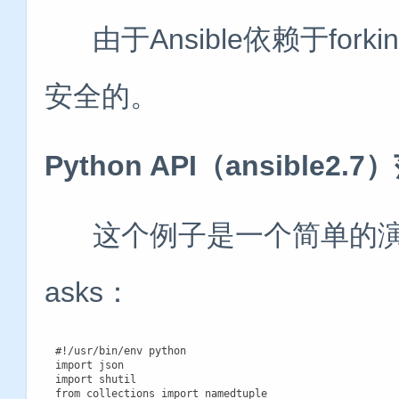
由于Ansible依赖于forkin
安全的。
Python API（ansible2.
这个例子是一个简单的演
asks：
#!/usr/bin/env python 

import json

import shutil

from collections import namedtuple
