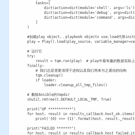
        tasks=[

            dict(action=dict(module='shell', args='ls')
            dict(action=dict(module='debug', args=dict(
            dict(action=dict(module='command', args=dic
        ]

    )

    #创建play object,，playbook objects use.loa
    play = Play().load(play_source, variable_manager=va
    # 运行它

    try:

        result = tqm.run(play)  # play中最有趣的数据
    finally:

        # 我们总是需要清理子进程以及我们用来与之通信的结构

        tqm.cleanup()

        if loader:

            loader.cleanup_all_tmp_files()

    # 删除Ansible的tmpdir

    shutil.rmtree(C.DEFAULT_LOCAL_TMP, True)

    print("UP ***********")

    for host, result in results_callback.host_ok.items()
        print('{0} >>> {1}'.format(host, result._result
    print("FAILED *******")

    for host, result in results_callback.host_failed.ite