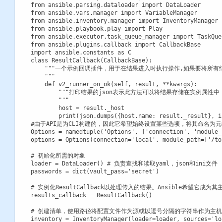
from ansible.parsing.dataloader import DataLoader

from ansible.vars.manager import VariableManager

from ansible.inventory.manager import InventoryManager

from ansible.playbook.play import Play

from ansible.executor.task_queue_manager import TaskQueu
from ansible.plugins.callback import CallbackBase

import ansible.constants as C

class ResultCallback(CallbackBase):

    """一个示例回调插件，用于在结果进入时执行操作,如果要将所
    """

    def v2_runner_on_ok(self, result, **kwargs):

        """打印结果的json表示此方法可以将结果存储在实例属性中
        """

        host = result._host

        print(json.dumps({host.name: result._result}, in
#由于API是为CLI构建的，因此它希望始终设置某些选项，将其命名为元组“
Options = namedtuple('Options', ['connection', 'module_
options = Options(connection='local', module_path=['/to
# 初始化所需的对象

loader = DataLoader() # 负责查找和读取yaml，json和ini文件

passwords = dict(vault_pass='secret')

# 实例化ResultCallback以处理传入的结果。Ansible希望它成为
results_callback = ResultCallback()

# 创建清单，使用路径将配置文件作为源或以逗号分隔的字符串作为主机

inventory = InventoryManager(loader=loader, sources='lo