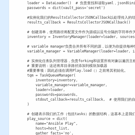
    loader = DataLoader()  # 负责查找和读取yaml，json和in
    passwords = dict(vault_pass='secret')

    #实例化我们的ResultsCollectorJSONCallback以处理
    results_callback = ResultsCollectorJSONCallback()

    # 创建清单，使用路径将配置文件作为源或以逗号分隔的字符串作为
    inventory = InventoryManager(loader=loader, sources=
    # variable manager负责合并所有不同的源，以便为你提供
    variable_manager = VariableManager(loader=loader, i
    # 实例化任务队列管理器，负责forking和设置所有对象以遍历主
    # 重要说明：这还将库目录路径添加到模块加载器

    #重要事项：因此必须在调用Play.load（）之前将其初始化。

    tqm = TaskQueueManager(

        inventory=inventory,

        variable_manager=variable_manager,

        loader=loader,

        passwords=passwords,

        stdout_callback=results_callback,  #
    )

    # 创建表示我们的工作（包括tasks）的数据结构，这基本上是我
    play_source = dict(

        name="Ansible Play",

        hosts=host_list,

        gather_facts='no',
