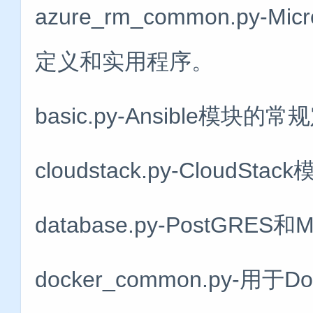
azure_rm_common.py-M
定义和实用程序。
basic.py-Ansible模
cloudstack.py-CloudS
database.py-PostGRE
docker_common.py-