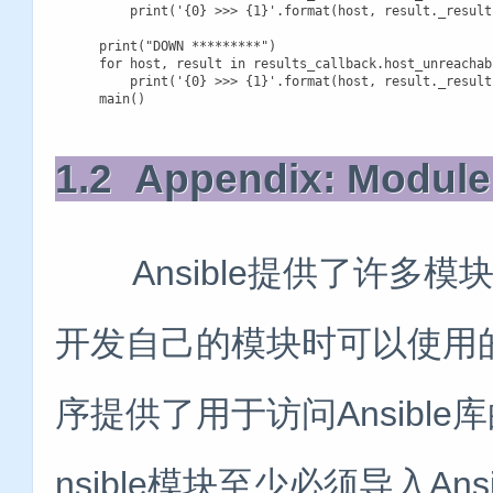
        print('{0} >>> {1}'.format(host, result._result[
    print("DOWN *********")

    for host, result in results_callback.host_unreachab
        print('{0} >>> {1}'.format(host, result._result
    main()
1.2 Appendix: Modu
Ansible提供了许多模
开发自己的模块时可以使用的辅
序提供了用于访问Ansible
nsible模块至少必须导入Ansib