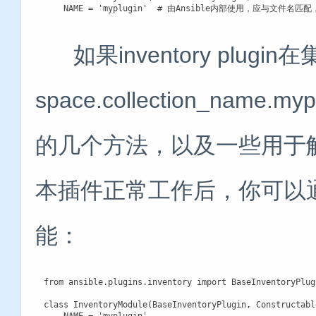
    NAME = 'myplugin'  # 由Ansible内部使用，应与文件名
如果inventory plugi
space.collection_nam
的几个方法，以及一些用于
本插件正常工作后，你可以
能：
from ansible.plugins.inventory import BaseInventoryPlug
class InventoryModule(BaseInventoryPlugin, Constructabl
    NAME = 'myplugin'