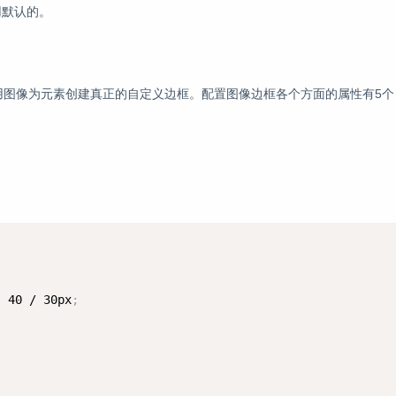
用默认的。
，可以用图像为元素创建真正的自定义边框。配置图像边框各个方面的属性有5
)
 40 / 30px
;