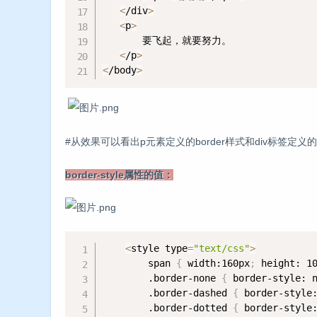
<
/div
>
<
p
>
       要飞起，就要努力。

<
/p
>
<
/body
>
#从效果可以看出p元素定义的border样式和div标签定
border-style属性的值：
<
style type
=
"text/css"
>
        span 
{
 width:160px
;
 height: 1
        .border-none 
{
 border-style: 
        .border-dashed 
{
 border-style
        .border-dotted 
{
 border-style