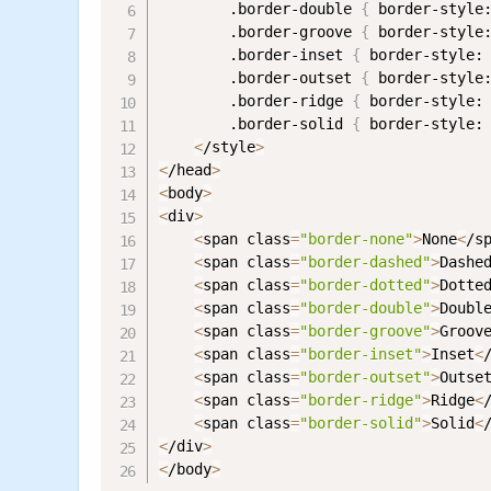
        .border-double 
{
 border-style
        .border-groove 
{
 border-style
        .border-inset 
{
 border-style:
        .border-outset 
{
 border-style
        .border-ridge 
{
 border-style:
        .border-solid 
{
 border-style:
<
/style
>
<
/head
>
<
body
>
<
div
>
<
span class
=
"border-none"
>
None
<
/s
<
span class
=
"border-dashed"
>
Dashe
<
span class
=
"border-dotted"
>
Dotte
<
span class
=
"border-double"
>
Doubl
<
span class
=
"border-groove"
>
Groov
<
span class
=
"border-inset"
>
Inset
<
<
span class
=
"border-outset"
>
Outse
<
span class
=
"border-ridge"
>
Ridge
<
<
span class
=
"border-solid"
>
Solid
<
<
/div
>
<
/body
>