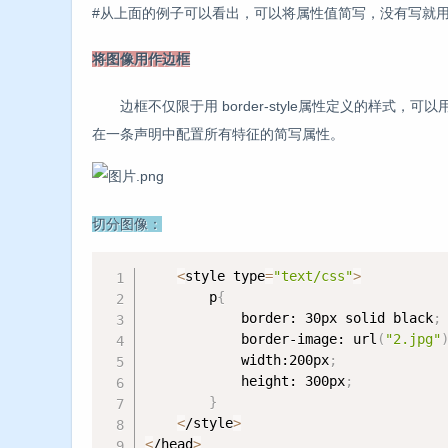
#从上面的例子可以看出，可以将属性值简写，没有写就
将图像用作边框
边框不仅限于用 border-style属性定义的样式
在一条声明中配置所有特征的简写属性。
切分图像：
<
style type
=
"text/css"
>
        p
{
            border: 30px solid black
;
            border-image: url
(
"2.jpg"
            width:200px
;
            height: 300px
;
}
<
/style
>
<
/head
>