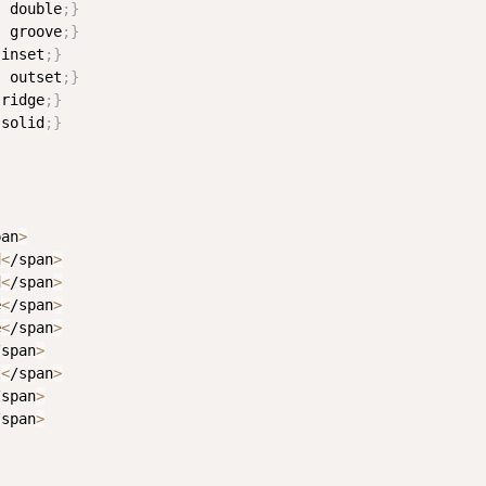
: double
;
}
: groove
;
}
 inset
;
}
: outset
;
}
 ridge
;
}
 solid
;
}
pan
>
d
<
/span
>
d
<
/span
>
e
<
/span
>
e
<
/span
>
/span
>
t
<
/span
>
/span
>
/span
>