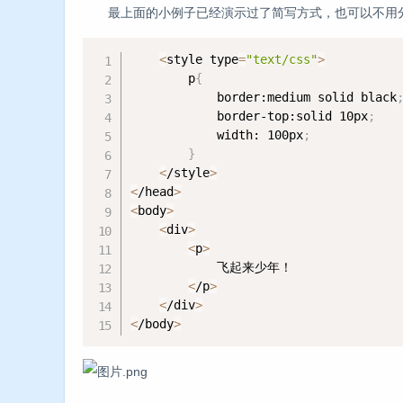
最上面的小例子已经演示过了简写方式，也可以不用分
<
style type
=
"text/css"
>
        p
{
            border:medium solid black
            border-top:solid 10px
;
            width: 100px
;
}
<
/style
>
<
/head
>
<
body
>
<
div
>
<
p
>
            飞起来少年！

<
/p
>
<
/div
>
<
/body
>