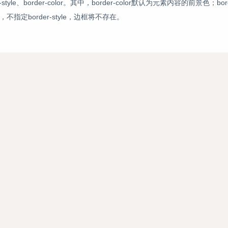
tyle、border-color。其中，border-color默认为元素内容的前景色；bord
以，不指定border-style，边框将不存在。