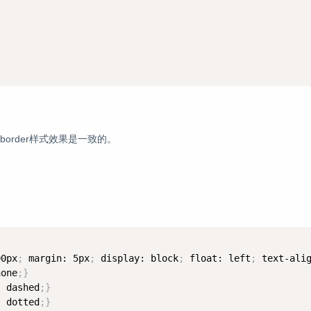
义的border样式效果是一致的。
00px
;
 margin: 5px
;
 display: block
;
 float: left
;
 text-ali
none
;
}
: dashed
;
}
: dotted
;
}