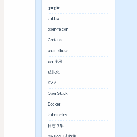
ganglia
zabbix
open-falcon
Grafana
prometheus
svn使用
虚拟化
KVM
OpenStack
Docker
kubernetes
日志收集
rsyslog日志收集