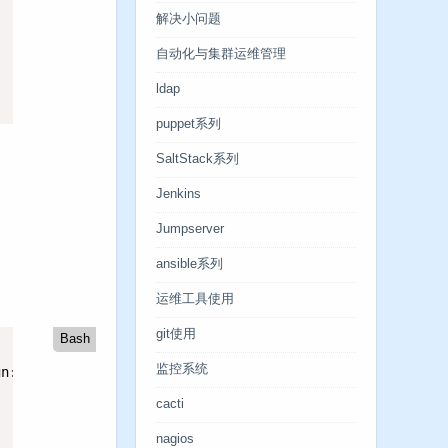
解决小问题
自动化与集群运维管理
ldap
puppet系列
SaltStack系列
Jenkins
Jumpserver
ansible系列
运维工具使用
git使用
Bash
监控系统
gn: center
;
line-height: 100px
;
}
cacti
nagios