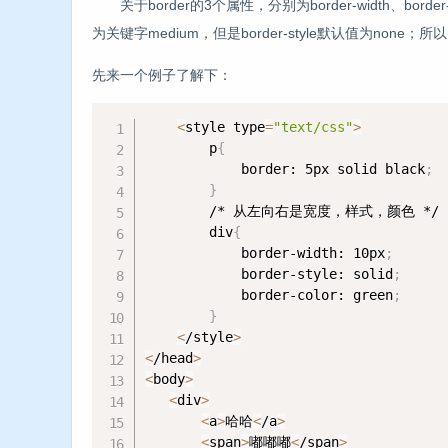
关于border的3个属性，分别为border-width、border-s
为关键字medium，但是border-style默认值为none；所
先来一个例子了解下：
<
style type
=
"text/css"
>
        p
{
            border: 5px solid black
;
}
        /* 从左向右是宽度，样式，颜色 */

        div
{
            border-width: 10px
;
            border-style: solid
;
            border-color: green
;
}
<
/style
>
<
/head
>
<
body
>
<
div
>
<
a
>
哈哈
<
/a
>
<
span
>
嘟嘟嘟
<
/span
>