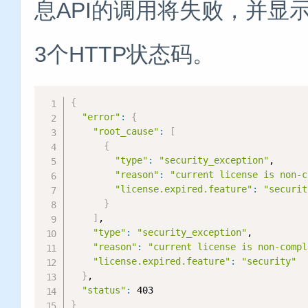
息API的调用将失败，并显示一个s
3个HTTP状态码。
{
"error"
:
{
"root_cause"
:
[
{
"type"
:
"security_exception"
,

"reason"
:
"current license is non-c
"license.expired.feature"
:
"securit
}
]
,

"type"
:
"security_exception"
,

"reason"
:
"current license is non-compl
"license.expired.feature"
:
"security"
}
,

"status"
:
}