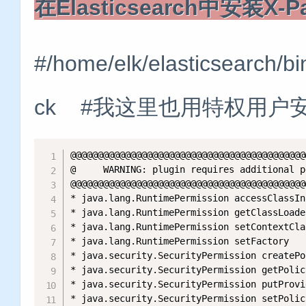
在Elasticsearch中安装X-P
#/home/elk/elasticsearch/bin
ck #我这里也用特权用户
@@@@@@@@@@@@@@@@@@@@@@@@@@@@@@@@@@@@@@@@@@@
@     WARNING: plugin requires additional p
@@@@@@@@@@@@@@@@@@@@@@@@@@@@@@@@@@@@@@@@@@@
* java.lang.RuntimePermission accessClassIn
* java.lang.RuntimePermission getClassLoader
* java.lang.RuntimePermission setContextCla
* java.lang.RuntimePermission setFactory

* java.security.SecurityPermission createPo
* java.security.SecurityPermission getPolicy
* java.security.SecurityPermission putProvi
* java.security.SecurityPermission setPolicy