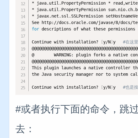
* java.util.PropertyPermission * read,write

* java.util.PropertyPermission sun.nio.ch.b
* javax.net.ssl.SSLPermission setHostnameVe
for
 descriptions of what these permissions 
Continue with installation? 
[
y/N
]
y   
#在这
@@@@@@@@@@@@@@@@@@@@@@@@@@@@@@@@@@@@@@@@@@@
@        WARNING: plugin forks a native con
@@@@@@@@@@@@@@@@@@@@@@@@@@@@@@@@@@@@@@@@@@@
This plugin launches a native controller th
the Java security manager nor to system cal
Continue with installation? 
[
y/N
]
y   
#也是按
#或者执行下面的命令，跳
去：