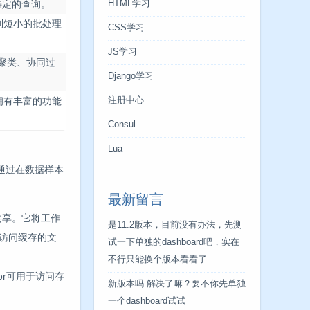
给特定的查询。
HTML学习
系列短小的批处理
CSS学习
JS学习
、聚类、协同过
Django学习
好，拥有丰富的功能
注册中心
Consul
Lua
。通过在数据样本
最新留言
件共享。它将工作
是11.2版本，目前没有办法，先测
访问缓存的文
试一下单独的dashboard吧，实在
不行只能换个版本看看了
ctor可用于访问存
新版本吗 解决了嘛？要不你先单独
一个dashboard试试