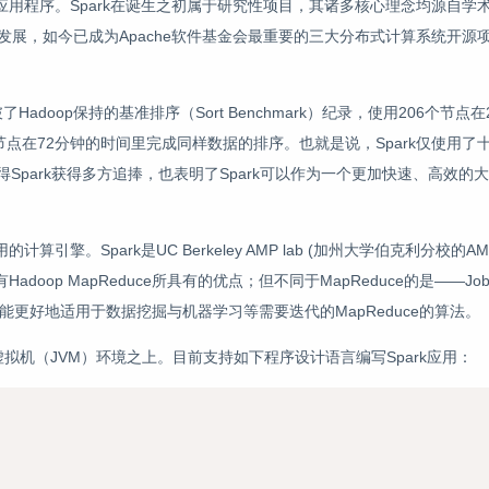
用程序。Spark在诞生之初属于研究性项目，其诸多核心理念均源自学术
猛的发展，如今已成为Apache软件基金会最重要的三大分布式计算系统开源
adoop保持的基准排序（Sort Benchmark）纪录，使用206个节点
0个节点在72分钟的时间里完成同样数据的排序。也就是说，Spark仅使用
得Spark获得多方追捧，也表明了Spark可以作为一个更加快速、高效的
算引擎。Spark是UC Berkeley AMP lab (加州大学伯克利分校的A
拥有Hadoop MapReduce所具有的优点；但不同于MapReduce的是——
k能更好地适用于数据挖掘与机器学习等需要迭代的MapReduce的算法。
a虚拟机（JVM）环境之上。目前支持如下程序设计语言编写Spark应用：