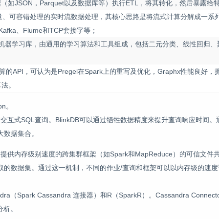
据（如JSON，Parquet以及数据库等）执行ETL，将其转化，然后暴露
ming支持高吞吐量、可容错处理的实时流数据处理，其核心思路是将流式计算分解成一
Kafka、Flume和TCP套接字等；
Spark机器学习库，由通用的学习算法和工具组成，包括二元分类、线性回归
图计算的API，可认为是Pregel在Spark上的重写及优化，Graphx性能良
算法。
on。
行交互式SQL查询。BlinkDB可以通过牺牲数据精度来提升查询响应时间
大数据集合。
提供内存级别速度的跨集群框架（如Spark和MapReduce）的可信文
取的数据集。通过这一机制，不同的作业/查询和框架可以以内存级的速度
ark Cassandra 连接器）和R（SparkR）。Cassandra Conne
分析。