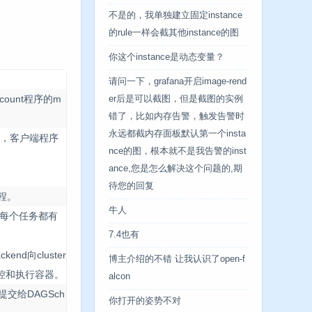
不是的，我单独建立固定instance
的rule一样会截其他instance的图
你这个instance是动态变量？
请问一下，grafana开启image-rend
dcount程序的m
er后是可以截图，但是截图的实例
错了，比如内存告警，触发告警时
永远都截内存面板默认第一个insta
n举例，客户端程序
nce的图，根本就不是我告警的inst
ance,您是怎么解决这个问题的,期
待您的回复
进程。
牛人
，每个任务都有
7.4也有
d向cluster
博主介绍的不错 让我认识了open-f
的监控和执行容器。
alcon
提交给DAGSch
你打开的姿势不对