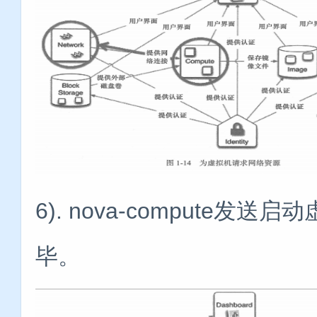
6). nova-compute
毕。