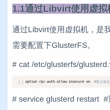
1.1通过Libvirt使用虚
通过Libvirt使用虚拟机
需要配置下GlusterFS。
# cat /etc/glusterfs/glusterd.
option rpc-auth-allow-insecure on  
#加上这
# service glusterd resta