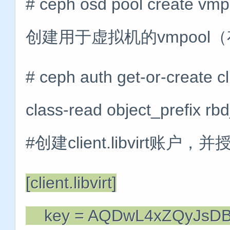
# ceph osd pool create v
创建用于虚拟机的vmpool
# ceph auth get-or-create cli
class-read object_prefix rb
#创建client.libvirt账
[client.libvirt]
key = AQDwL4xZQyJsDB