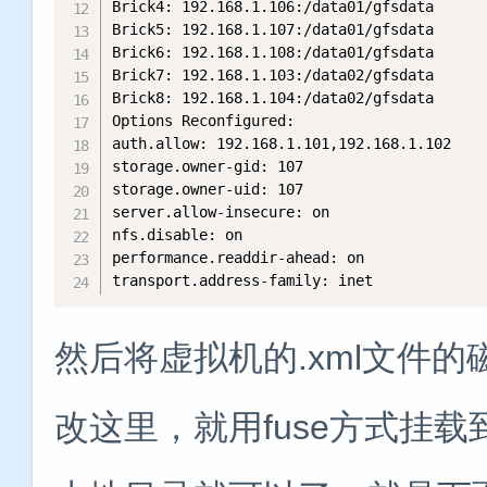
Brick4: 192.168.1.106:/data01/gfsdata

Brick5: 192.168.1.107:/data01/gfsdata

Brick6: 192.168.1.108:/data01/gfsdata

Brick7: 192.168.1.103:/data02/gfsdata

Brick8: 192.168.1.104:/data02/gfsdata

Options Reconfigured:

auth.allow: 192.168.1.101,192.168.1.102

storage.owner-gid: 107

storage.owner-uid: 107

server.allow-insecure: on

nfs.disable: on

performance.readdir-ahead: on

transport.address-family: inet
然后将虚拟机的.xml文件
改这里，就用fuse方式挂载