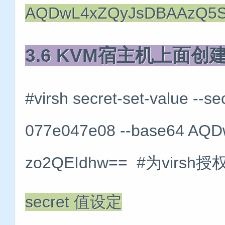
AQDwL4xZQyJsDBAAzQ5SG
3.6 KVM宿主机上面创
#virsh secret-set-value --
077e047e08 --base64 AQ
zo2QEIdhw== #为virsh授
secret 值设定