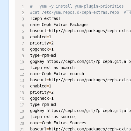
#   yum -y install yum-plugin-priorities
#cat /etc/yum.repos.d/ceph-extras.rep
[
ceph-extras
]
name
=
Ceph Extras Packages

baseurl
=
http://ceph.com/packages/ceph-extra
enabled
=
1

priority
=
2

gpgcheck
=
1

type
=
rpm-md

gpgkey
=
https://ceph.com/git/?p
=
ceph.git
;
a
=
b
[
ceph-extras-noarch
]
name
=
Ceph Extras noarch

baseurl
=
http://ceph.com/packages/ceph-extra
enabled
=
1

priority
=
2

gpgcheck
=
1

type
=
rpm-md

gpgkey
=
https://ceph.com/git/?p
=
ceph.git
;
a
=
b
[
ceph-extras-source
]
name
=
Ceph Extras Sources

baseurl
=
http://ceph.com/packages/ceph-extra