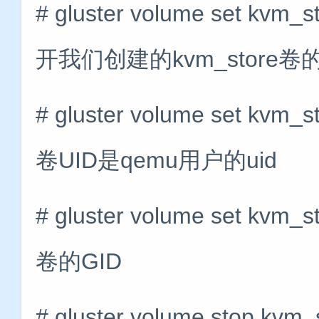
# gluster volume set kvm_s
开我们创建的kvm_store卷的ser
# gluster volume set kvm_
卷UID是qemu用户的uid
# gluster volume set kvm_
卷的GID
# gluster volume stop kvm_