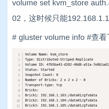
volume set kvm_store auth.
02，这时候只能192.168.1.1
# gluster volume inf
Volume Name: kvm_store

Type: Distributed-Striped-Replicate

Volume ID: 47b5ba43-d202-48d8-a51a-7e8b1ad1e
Status: Started

Snapshot Count: 0

Number of Bricks: 2 x 2 x 2 
=
 8

Transport-type: tcp

Bricks:

Brick1: 192.168.1.103:/data01/gfsdata

Brick2: 192.168.1.104:/data01/gfsdata

Brick3: 192.168.1.105:/data01/gfsdata
