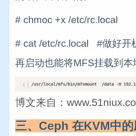
# chmoc +x /etc/rc.local
# cat /etc/rc.loc
再启动也能将MFS挂载到本
/usr/local/mfs/bin/mfsmount  /data -H 192.1
博文来自：www.51niux.c
三、Ceph 在KVM中