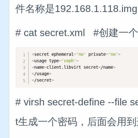
件名称是192.168.1.118.img
# cat secret.xml #创
<
secret ephemeral
=
'no'
 private
=
'no'
>
<
usage type
=
'ceph'
>
<
name
>
client.libvirt secret
<
/name
>
<
/usage
>
<
/secret
>
# virsh secret-define --fi
t生成一个密码，后面会用到这