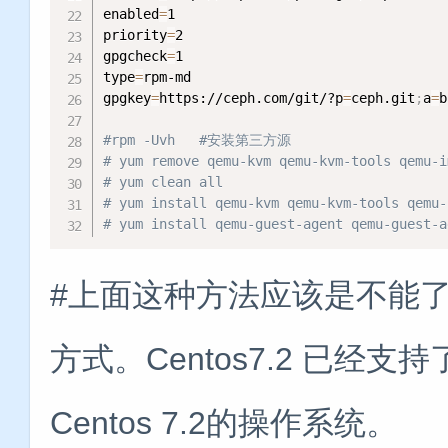
enabled
=
1

priority
=
2

gpgcheck
=
1

type
=
rpm-md

gpgkey
=
https://ceph.com/git/?p
=
ceph.git
;
a
=
b
#rpm -Uvh   #安装第三方源
# yum remove qemu-kvm qemu-kvm-tools 
# yum clean all
# yum install qemu-kvm qemu-kvm-tools q
# yum install qemu-guest-agent qemu-guest-a
#上面这种方法应该是不能
方式。Centos7.2 已
Centos 7.2的操作系统。