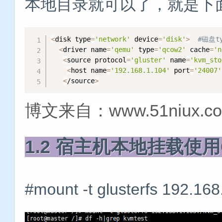
本地目录就可以了，就是下
<
disk type
=
'network'
 device
=
'disk'
>
#磁盘t
<
driver name
=
'qemu'
 type
=
'qcow2'
 cache
=
'n
<
source protocol
=
'gluster'
 name
=
'kvm_sto
<
host name
=
'192.168.1.104'
 port
=
'24007'
<
/source
>
博文来自：www.51niux.c
1.2 宿主机本地挂载使用Gl
#mount -t glusterfs 192.16