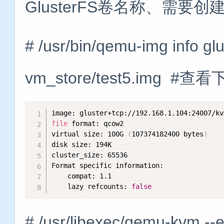
GlusterFS卷名称、需要
# /usr/bin/qemu-img info gl
vm_store/test5.img
file
 format: qcow2

virtual size: 100G 
(
107374182400 bytes
)
disk size: 194K

cluster_size: 65536

Format specific information:

    compat: 1.1

    lazy refcounts: 
false
# /usr/libexec/qemu-kvm --e