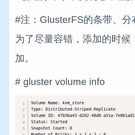
#注：GlusterFS的条带
为了尽量容错，添加的时候，
加。
# gluster volume info
Volume Name: kvm_store

Type: Distributed-Striped-Replicate

Volume ID: 47b5ba43-d202-48d8-a51a-7e8b1ad1e
Status: Started

Snapshot Count: 0

Number of Bricks: 2 x 2 x 2 
=
 8
