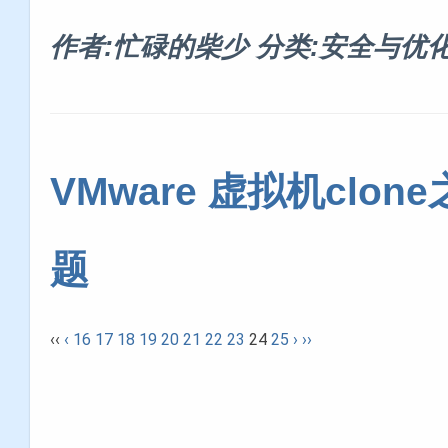
作者:忙碌的柴少
分类:安全与优
VMware 虚拟机clo
题
‹‹
‹
16
17
18
19
20
21
22
23
24
25
›
››