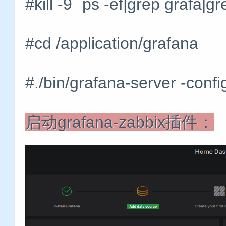
#kill -9 `ps -ef|grep grafa|gr
#cd /application/grafana
#./bin/grafana-server -config
启动grafana-zabbix插件：