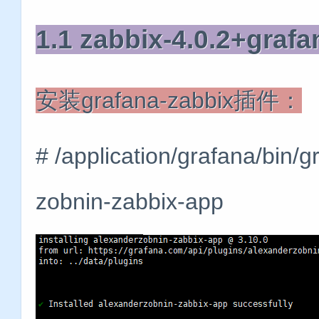
1.1 zabbix-4.0.2+grafa
安装grafana-zabbix插件：
# /application/grafana/bin/gr
zobnin-zabbix-app