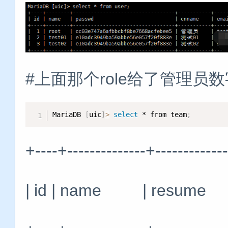
#上面那个role给了管理员
MariaDB 
[
uic
]
>
select
 * from team
;
+----+--------------+-------------
| id | name | resume