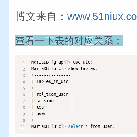
博文来自：
www.51niux.c
查看一下表的对应关系：
MariaDB 
[
graph
]
>
 use uic
;
MariaDB 
[
uic
]
>
 show tables
;
|
 Tables_in_uic 
|
|
 rel_team_user 
|
|
 session       
|
|
 team          
|
|
 user          
|
+---------------+

MariaDB 
[
uic
]
>
select
 * from user
;