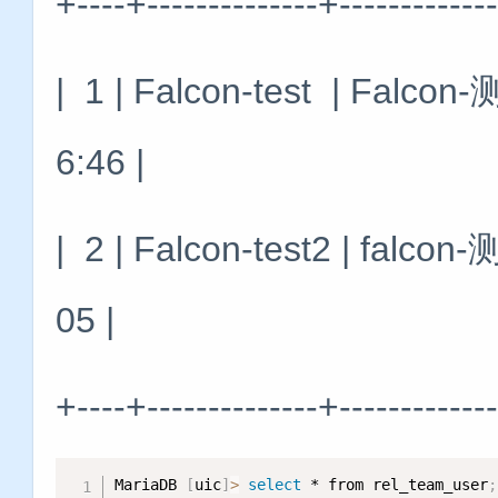
+----+--------------+-------------
| 1 | Falcon-test | Falc
6:46 |
| 2 | Falcon-test2 | fal
05 |
+----+--------------+-------------
MariaDB 
[
uic
]
>
select
 * from rel_team_user
;