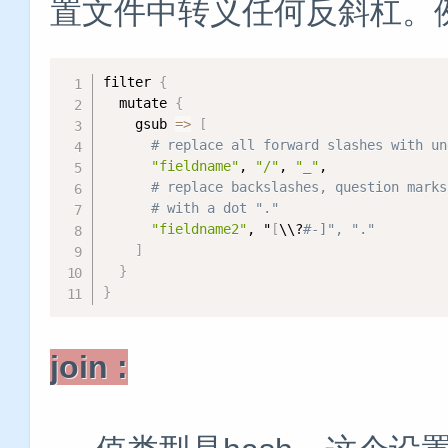
置文件中转义任何反斜杠。例
filter 
{
  mutate 
{
    gsub 
=
>
[
# replace all forward slashes with un
"fieldname"
, 
"/"
, 
"_"
,

# replace backslashes, question marks
# with a dot "."
"fieldname2"
, "
[
\\?
#-]", "."
]
}
}
join :