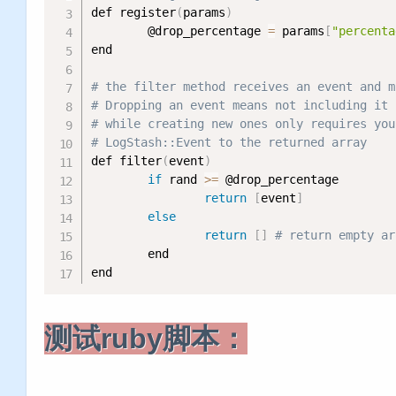
def register
(
params
)
        @drop_percentage 
=
 params
[
"percenta
end

# the filter method receives an event and m
# Dropping an event means not including it 
# while creating new ones only requires you
# LogStash::Event to the returned array
def filter
(
event
)
if
 rand 
>=
 @drop_percentage

return
[
event
]
else
return
[
]
# return empty ar
        end

end
测试ruby脚本：