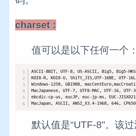
charset :
值可以是以下任何一个
ASCII-8BIT, UTF-8, US-ASCII, Big5, Big5-HKS
KOI8-R, KOI8-U, Shift_JIS,UTF-16BE, UTF-16L
Windows-1258, GB1988, macCentEuro,macCroati
MacJapanese, UTF-7, UTF8-MAC, UTF-16, UTF-3
ebcdic-cp-us, eucJP, euc-jp-ms, EUC-JISX021
MacJapan, ASCII, ANSI_X3.4-1968, 646, CP650
默认值是“UTF-8"。该