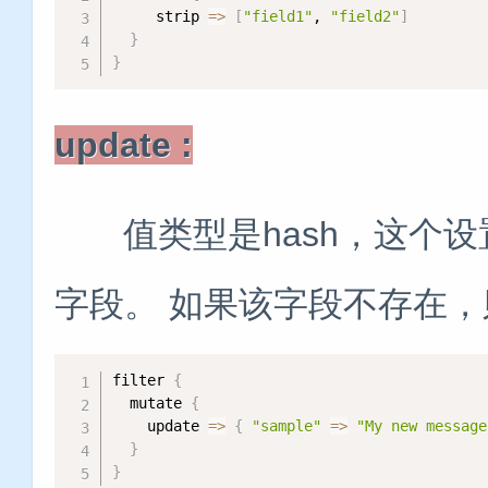
     strip 
=
>
[
"field1"
, 
"field2"
]
}
}
update :
值类型是hash，这个设
字段。 如果该字段不存在
filter 
{
  mutate 
{
    update 
=
>
{
"sample"
=
>
"My new message
}
}