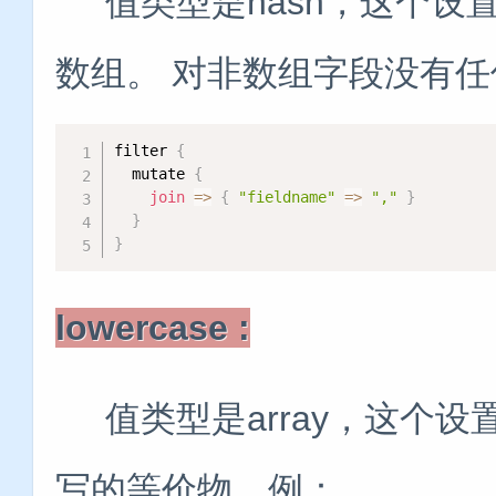
值类型是hash，这个设
数组。 对非数组字段没有
filter 
{
  mutate 
{
join
=
>
{
"fieldname"
=
>
","
}
}
}
lowercase :
值类型是array，这个设
写的等价物。例：