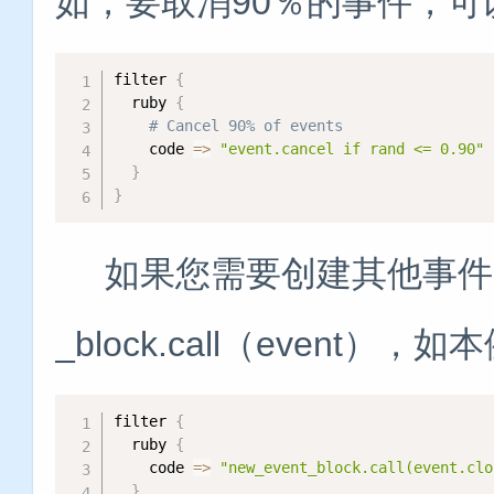
如，要取消90％的事件，可
filter 
{
  ruby 
{
# Cancel 90% of events
    code 
=
>
"event.cancel if rand <= 0.90"
}
}
如果您需要创建其他事件，则
_block.call（event
filter 
{
  ruby 
{
    code 
=
>
"new_event_block.call(event.clo
}