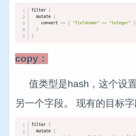
filter 
{
  mutate 
{
    convert 
=
>
{
"fieldname"
=
>
"integer"
}
}
}
copy：
值类型是hash，这个设
另一个字段。 现有的目标
filter 
{
  mutate 
{