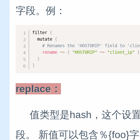
字段。例：
filter 
{
  mutate 
{
# Renames the 'HOSTORIP' field to 'clie
rename
=
>
{
"HOSTORIP"
=
>
"client_ip"
}
}
}
replace：
值类型是hash，这个设
段。 新值可以包含％{foo