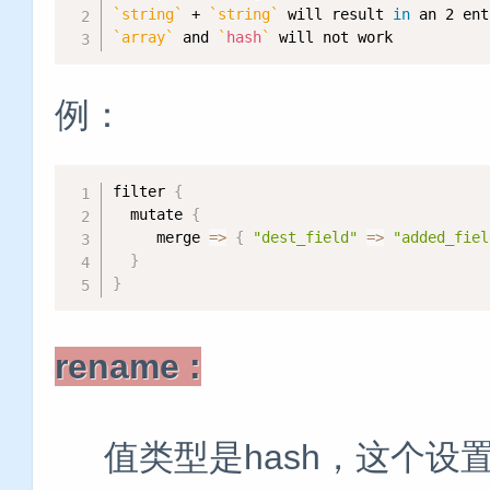
`
string
`
 + 
`
string
`
 will result 
in
 an 2 ent
`
array
`
 and 
`
hash
`
 will not work
例：
filter 
{
  mutate 
{
     merge 
=
>
{
"dest_field"
=
>
"added_fiel
}
}
rename :
值类型是hash，这个设