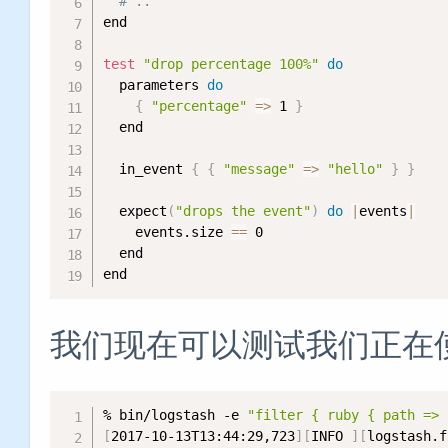
# ..
end

test
"drop percentage 100%"
do
  parameters 
do
{
"percentage"
=
>
 1 
}
  end

  in_event 
{
{
"message"
=
>
"hello"
}
}
  expect
(
"drops the event"
)
do
|
events
|
    events.size 
==
 0

  end

end
我们现在可以测试我们正在使
% bin/logstash -e 
"filter { ruby { path => 
[
2017-10-13T13:44:29,723
]
[
INFO 
]
[
logstash.f