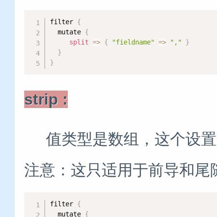
filter 
{
  mutate 
{
split
=
>
{
"fieldname"
=
>
","
}
}
}
strip :
值类型是数组，这个设置没有
注意：这只适用于前导和尾
filter 
{
  mutate 
{