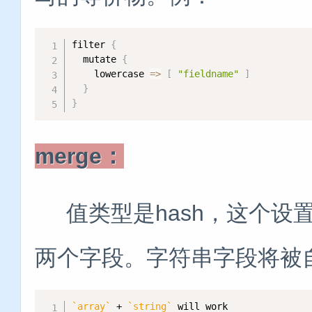
filter 
{
  mutate 
{
    lowercase 
=
>
[
"fieldname"
]
}
}
merge：
值类型是hash，这个设
两个字段。字符串字段将被
`
array
`
 + 
`
string
`