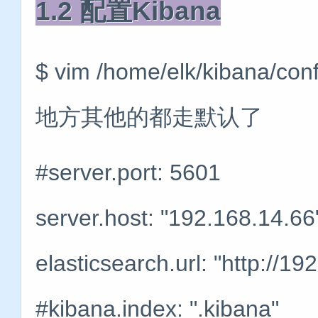
1.2 配置Kibana
$ vim /home/elk/kibana
地方其他的都走默认了
#server.port: 5601
server.host: "192.168.14.66
elasticsearch.url: "http://1
#kibana.index: ".kibana"