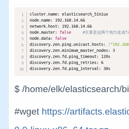
cluster.name: elasticsearch_51niux

node.name: 192.168.14.66

network.host: 192.168.14.66

node.master: 
false
#主要是这两个地方改成fa
node.data: 
false
discovery.zen.ping.unicast.hosts: 
[
"192.168
discovery.zen.minimum_master_nodes: 3

discovery.zen.fd.ping_timeout: 120s

discovery.zen.fd.ping_retries: 6

discovery.zen.fd.ping_interval: 30s
$ /home/elk/elasticsearch/b
#wget
https://artifacts.ela