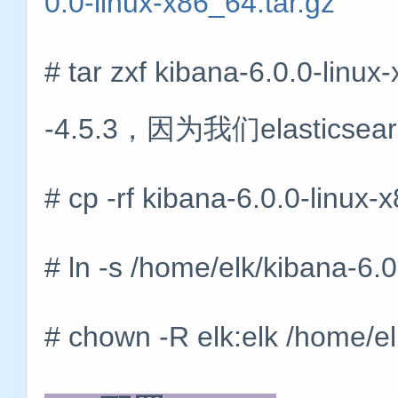
0.0-linux-x86_64.tar.gz
# tar zxf kibana-6.0.0-l
-4.5.3，因为我们elasti
# cp -rf kibana-6.0.0-linux
# ln -s /home/elk/kibana-6.
# chown -R elk:elk /home/el