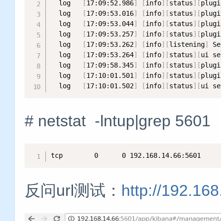
  log   
[
17:09:52.986
]
[
info
]
[
status
]
[
plugi
  log   
[
17:09:53.016
]
[
info
]
[
status
]
[
plugi
  log   
[
17:09:53.044
]
[
info
]
[
status
]
[
plugi
  log   
[
17:09:53.257
]
[
info
]
[
status
]
[
plugi
  log   
[
17:09:53.262
]
[
info
]
[
listening
]
 Se
  log   
[
17:09:53.264
]
[
info
]
[
status
]
[
ui se
  log   
[
17:09:58.345
]
[
info
]
[
status
]
[
plugi
  log   
[
17:10:01.501
]
[
info
]
[
status
]
[
plugi
  log   
[
17:10:01.502
]
[
info
]
[
status
]
[
ui se
# netstat -lntup|gr
tcp        0      0 192.168.14.66:5601     
反问url测试：
http://192.16