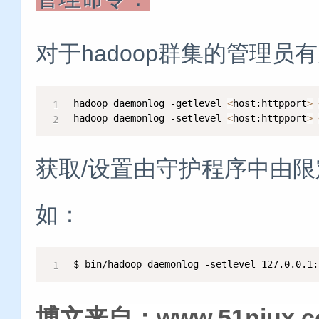
对于hadoop群集的管理员
hadoop daemonlog -getlevel 
<
host:httpport
>
hadoop daemonlog -setlevel 
<
host:httpport
>
获取/设置由守护程序中由
如：
$ bin/hadoop daemonlog -setlevel 127.0.0.1:
博文来自：www.51niux.c