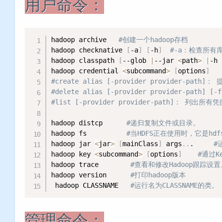
用户命令：
hadoop archive   
#创建一个hadoop存档
hadoop checknative 
[
-a
]
[
-h
]
#-a：检查所有
hadoop classpath 
[
--glob 
|
--jar 
<
path
>
|
-h 
hadoop credential 
<
subcommand
>
[
options
]
#create alias [-provider provider-pa
#delete alias [-provider provider-pa
#list [-provider provider-path]： 列出所有
hadoop distcp      
#递归复制文件或目录。
hadoop fs          
#当HDFS正在使用时，它是hdf
hadoop jar 
<
jar
>
[
mainClass
]
 args
..
.     
#
hadoop key 
<
subcommand
>
[
options
]
#通过K
hadoop trace        
#查看和修改Hadoop跟踪设置
hadoop version      
#打印hadoop版本
 hadoop CLASSNAME   
#运行名为CLASSNAME的类。
管理命令：