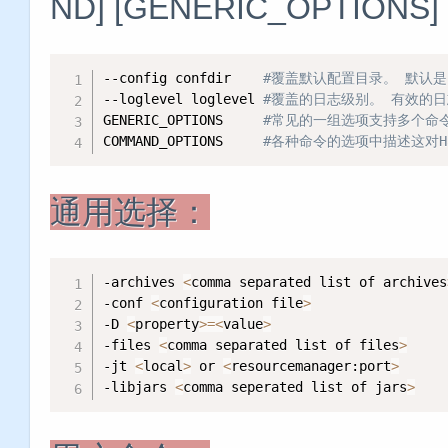
ND] [GENERIC_OPTIONS
--config confdir    
#覆盖默认配置目录。 默认是${HA
--loglevel loglevel 
#覆盖的日志级别。 有效的
GENERIC_OPTIONS     
#常见的一组选项支持多个命
COMMAND_OPTIONS     
#各种命令的选项中描述这对Had
通用选择：
-archives 
<
comma separated list of archives
-conf 
<
configuration file
>
-D 
<
property
>=
<
value
>
-files 
<
comma separated list of files
>
-jt 
<
local
>
 or 
<
resourcemanager:port
>
-libjars 
<
comma seperated list of jars
>