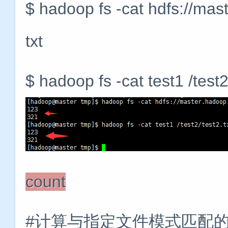
$ hadoop fs -cat hdfs://mast
txt
$ hadoop fs -cat test1 /test2
count
#计算与指定文件模式匹配