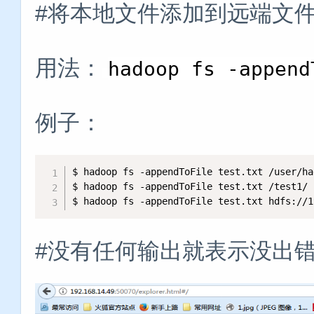
#将本地文件添加到远端文
用法：
hadoop fs -append
例子：
$ hadoop fs -appendToFile test.txt /user/ha
$ hadoop fs -appendToFile test.txt /test1/ 
$ hadoop fs -appendToFile test.txt hdfs://1
#没有任何输出就表示没出错