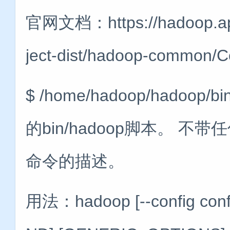
官网文档：https://hadoop.apa
ject-dist/hadoop-common/
$ /home/hadoop/hadoop
的bin/hadoop脚本。 不
命令的描述。
用法：hadoop [--config confdi