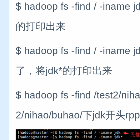
$ hadoop fs -find / -
的打印出来
$ hadoop fs -find / -
了，将jdk*的打印出来
$ hadoop fs -find /test2/ni
2/nihao/buhao/下jdk开