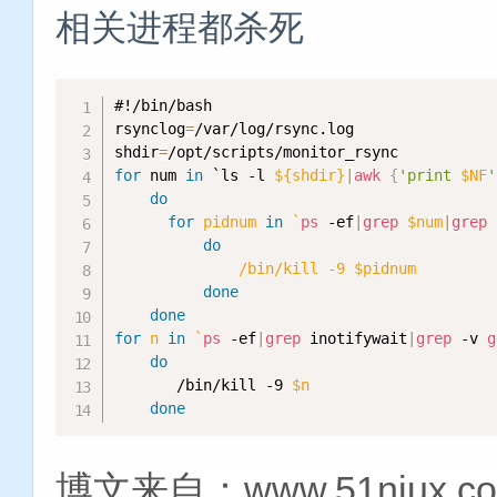
相关进程都杀死
#!/bin/bash
rsynclog
=
/var/log/rsync.log

shdir
=
for
 num 
in
 `ls -l 
${shdir}
|
awk
{
'print 
$NF
'
do
for
 pidnum 
in
`
ps
 -ef
|
grep
$num
|
grep
 
do
              /bin/kill -9 $pidnum

done
done
for
 n 
in
`
ps
 -ef
|
grep
 inotifywait
|
grep
 -v 
g
do
       /bin/kill -9 
$n
done
博文来自：www.51niux.c