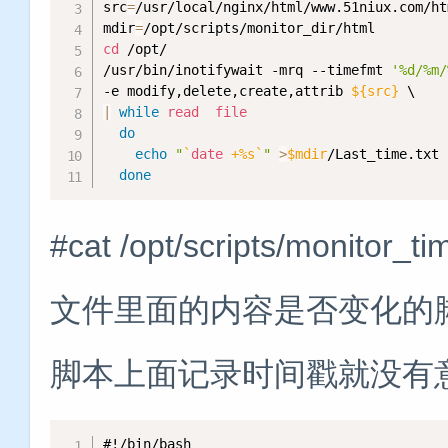
src
=
/usr/local/nginx/html/www.51niux.com/htm
mdir
=
cd
 /opt/

/usr/bin/inotifywait -mrq --timefmt 
'%d/%m/
-e modify,delete,create,attrib 
${src}
|
while
read
file
do
echo
"
`
date
 +%s
`
"
>
$mdir
/Last_time.txt 
done
#cat /opt/scripts/mon
文件里面的内容是否变化的
脚本上面记录时间戳就没有
#!/bin/bash