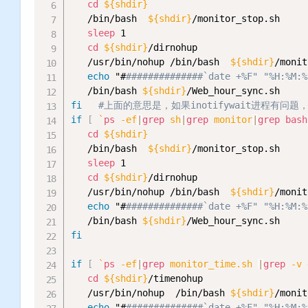
cd
${shdir}
   /bin/bash  
${shdir}
/monitor_stop.sh

sleep
 1

cd
${shdir}
/dirnohup

   /usr/bin/nohup /bin/bash  
${shdir}
/monit
echo
 "#
##############`date +%F" "%H:%M:%
   /bin/bash 
${shdir}
fi
#上面的意思是，如果inotifywait进程
if
[
`
ps
 -ef
|
grep
 sh
|
grep
 monitor
|
grep
bash
cd
${shdir}
   /bin/bash  
${shdir}
/monitor_stop.sh

sleep
 1

cd
${shdir}
/dirnohup

   /usr/bin/nohup /bin/bash  
${shdir}
/monit
echo
 "#
##############`date +%F" "%H:%M:%
   /bin/bash 
${shdir}
fi
if
[
`
ps
 -ef
|
grep
 monitor_time.sh 
|
grep
 -v 
cd
${shdir}
/timenohup

   /usr/bin/nohup  /bin/bash 
${shdir}
/monit
echo
 "#
##############`date +%F" "%H:%M:%