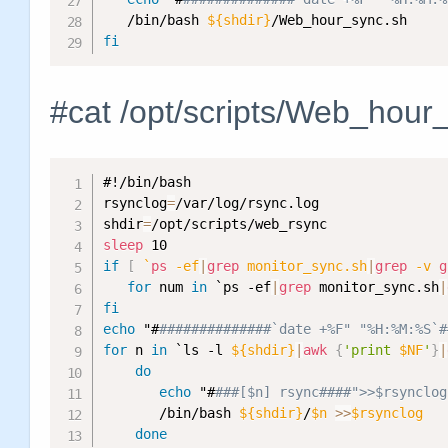
   /bin/bash 
${shdir}
fi
#cat /opt/scripts/Web_hour
#!/bin/bash
rsynclog
=
/var/log/rsync.log

shdir
=
sleep
if
[
`
ps
 -ef
|
grep
 monitor_sync.sh
|
grep
 -v 
g
for
 num 
in
 `ps -ef
|
grep
 monitor_sync.sh
|
fi
echo
 "#
##############`date +%F" "%H:%M:%S`#
for
 n 
in
 `ls -l 
${shdir}
|
awk
{
'print 
$NF
'
}
|
do
echo
 "#
###[$n] rsync####">>$rsynclog
       /bin/bash 
${shdir}
/
$n
>>
$rsynclog
done