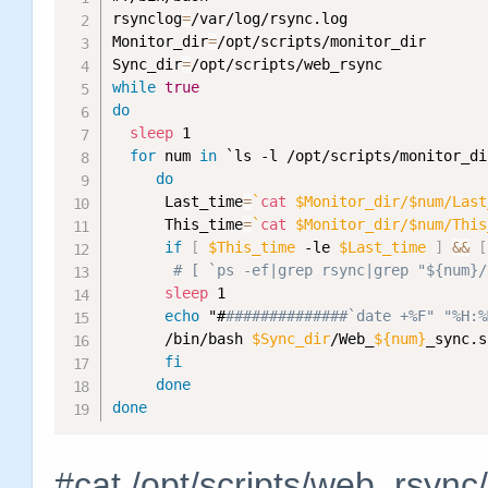
rsynclog
=
/var/log/rsync.log 

Monitor_dir
=
/opt/scripts/monitor_dir

Sync_dir
=
while
true
do
sleep
 1

for
 num 
in
 `ls -l /opt/scripts/monitor_di
do
      Last_time
=
`
cat
 $Monitor_dir/$num/Last
      This_time
=
`
cat
 $Monitor_dir/$num/This
if
[
$This_time
 -le 
$Last_time
]
&&
[
# [ `ps -ef|grep rsync|gre
sleep
 1                              
echo
 "#
##############`date +%F" "%H:%
      /bin/bash 
$Sync_dir
/Web_
${num}
_sync.s
fi
done
done
#cat /opt/scripts/web_rs