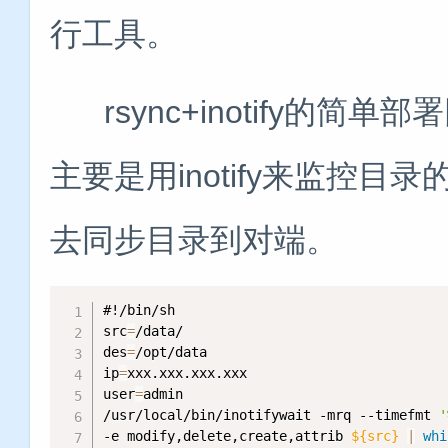
行工具。
rsync+inotify的简
主要是用inotify来监控目
去同步目录到对端。
#!/bin/sh
src
=
/data/

des
=
/opt/data

ip
=
xxx.xxx.xxx.xxx

user
=
admin

/usr/local/bin/inotifywait -mrq --timefmt 
'
-e modify,delete,create,attrib 
${src}
|
whi