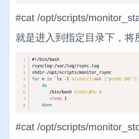
#cat /opt/scripts/mon
就是进入到指定目录下，将
#!/bin/bash
rsynclog
=
/var/log/rsync.log

shdir
=
for
 n 
in
 `ls -l 
${shdir}
|
awk
{
'print 
$NF
'
}
|
do
       /bin/bash 
$shdir
/
$n
&
sleep
 1

done
#cat /opt/scripts/mon