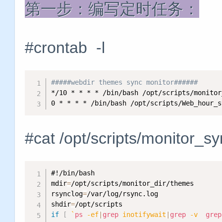
第一步：编写定时任务：
#crontab -l
#####webdir themes sync monitor######
*/10 * * * * /bin/bash /opt/scripts/monitor
0 * * * * /bin/bash /opt/scripts/Web_hour_s
#cat /opt/scripts/monitor_s
#!/bin/bash
mdir
=
/opt/scripts/monitor_dir/themes

rsynclog
=
/var/log/rsync.log

shdir
=
if
[
`
ps
 -ef
|
grep
 inotifywait
|
grep
 -v  
grep