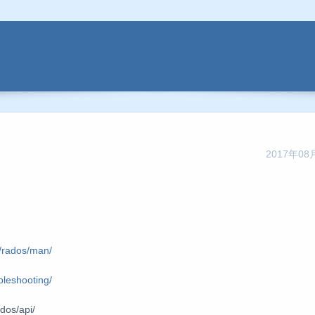
2017年08月
/rados/man/
bleshooting/
os/api/