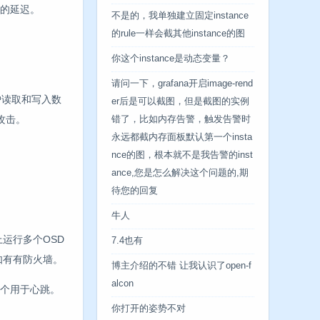
着的延迟。
不是的，我单独建立固定instance
的rule一样会截其他instance的图
你这个instance是动态变量？
请问一下，grafana开启image-rend
户读取和写入数
er后是可以截图，但是截图的实例
攻击。
错了，比如内存告警，触发告警时
永远都截内存面板默认第一个insta
nce的图，根本就不是我告警的inst
ance,您是怎么解决这个问题的,期
待您的回复
牛人
运行多个OSD
7.4也有
如有有防火墙。
博主介绍的不错 让我认识了open-f
alcon
两个用于心跳。
你打开的姿势不对