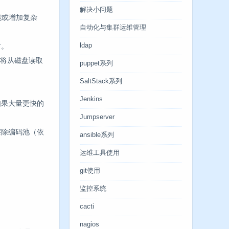
解决小问题
能或增加复杂
自动化与集群运维管理
射。
ldap
据将从磁盘读取
puppet系列
SaltStack系列
Jenkins
。如果大量更快的
Jumpserver
和擦除编码池（依
ansible系列
运维工具使用
git使用
监控系统
cacti
nagios