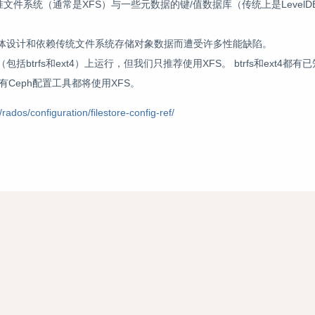
于标准文件系统（通常是XFS）与一些元数据的键/值数据库（传统上是LevelD
于其整体设计和依赖传统文件系统存储对象数据而遭受许多性能缺陷。
包括btrfs和ext4）上运行，但我们只推荐使用XFS。 btrfs和ext4都
Ceph配置工具都将使用XFS。
ados/configuration/filestore-config-ref/