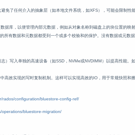
区。这避免了任何介入的抽象层（如本地文件系统，如XFS），可能会限制性
的键/值数据库，以便管理内部元数据，例如从对象名称到磁盘上的块位置的映
ore的所有数据和元数据都受到一个或多个校验和的保护。没有数据或元数
写日志）写入单独的高速设备（如SSD，NVMe或NVDIMM）以提高性能
Store中高效实现的写时复制机制。这样可以实现高效的IO，用于常规快照
/rados/configuration/bluestore-config-ref/
/operations/bluestore-migration/