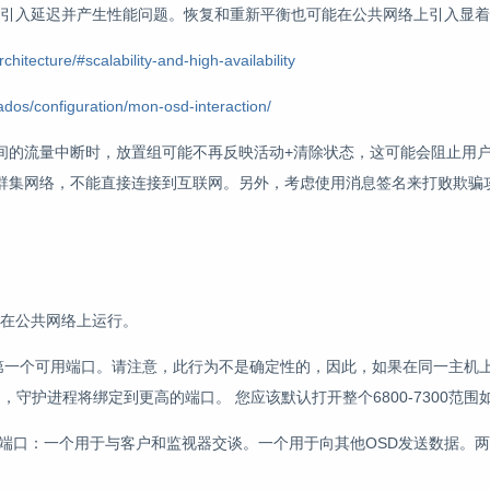
会引入延迟并产生性能问题。恢复和重新平衡也可能在公共网络上引入显
hitecture/#scalability-and-high-availability
ados/configuration/mon-osd-interaction/
序之间的流量中断时，放置组可能不再反映活动+清除状态，这可能会阻止用
群集网络，不能直接连接到互联网。另外，考虑使用消息签名来打败欺骗
。
始终在公共网络上运行。
的第一个可用端口。请注意，此行为不是确定性的，因此，如果在同一主机上
，守护进程将绑定到更高的端口。 您应该默认打开整个6800-7300范围
用四个端口：一个用于与客户和监视器交谈。一个用于向其他OSD发送数据。